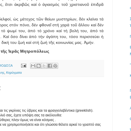
, ἔτσι ἀκριβῶς καί ὁ ἁγιασμός τοῦ χριστιανοῦ ἐπιδρᾶ
ελφοί, ὡς μέτοχος τῶν θείων μυστηρίων, δέν κλείνει τά
άφορος στόν πόνο, δέν φθονεῖ στή χαρά τοῦ ἄλλου καί δέν
π’ τό ψωμί του, ἀπό τό χρόνο καί τή βολή του, ἀπό τά
 Καί ὅσο δίνει ἀπό τήν ἀγάπη του, τόσο περισσεύει ἡ
 δική του ζωή καί στή ζωή τῆς κοινωνίας μας. Ἀμήν.
τῆς Ἱερᾶς Μητροπόλεως
ΡΘΟΔΟΞΑ
νης
,
Κηρύγματα
:
τις γκρίνιες τις ύβρεις και τα φραγγολεβέντικα (greeklish).
λιό σας, έχετε υπόψη σας τα ακόλουθα:
εύθερες πλην όμως να είναι κόσμιες .
ε να χρησιμοποιήσετε και ότι γλώσσα θέλετε αρκεί το γραπτό σας