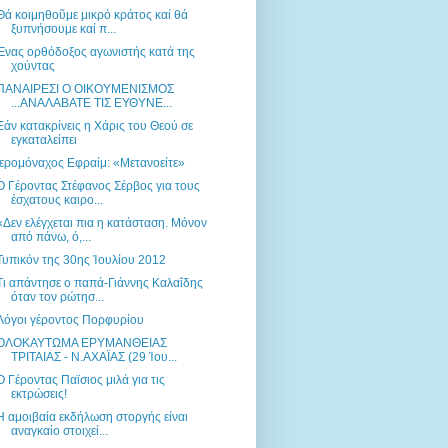
Θά κοιμηθοῦμε μικρό κράτος καί θά
ξυπνήσουμε καί π...
Ένας ορθόδοξος αγωνιστής κατά της
χούντας
ΠΑΝΑΙΡΕΣΙ Ο ΟΙΚΟΥΜΕΝΙΣΜΟΣ
...ΑΝΑΛΑΒΑΤΕ ΤΙΣ ΕΥΘΥΝΕ...
Εάν κατακρίνεις η Χάρις του Θεού σε
εγκαταλείπει
Ιερομόναχος Εφραίμ: «Μετανοείτε»
Ο Γέροντας Στέφανος Σέρβος για τους
έσχατους καιρο...
«Δεν ελέγχεται πια η κατάσταση. Μόνον
από πάνω, ό,...
Τυπικόν της 30ης Ἰουλίου 2012
Τι απάντησε ο παπά-Γιάννης Καλαΐδης
όταν τον ρώτησ...
Λόγοι γέροντος Πορφυρίου
ΟΛΟΚΑΥΤΩΜΑ ΕΡΥΜΑΝΘΕΙΑΣ
ΤΡΙΤΑΙΑΣ - Ν.ΑΧΑΪΑΣ (29 Ίου...
Ο Γέροντας Παϊσιος μιλά για τις
εκτρώσεις!
Η αμοιβαία εκδήλωση στοργής είναι
αναγκαίο στοιχεί...