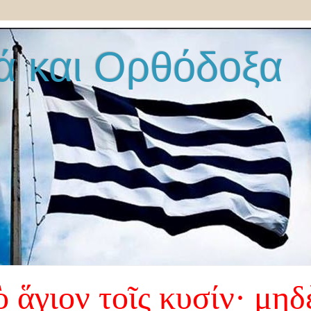
ά και Ορθόδοξα
 ἅγιον τοῖς κυσίν· μηδ