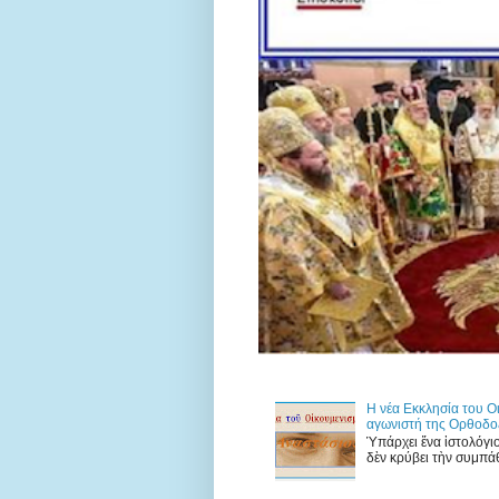
Η νέα Εκκλησία του Ο
αγωνιστή της Ορθοδο
Ὑπάρχει ἕνα ἱστολόγι
δὲν κρύβει τὴν συμπάθ