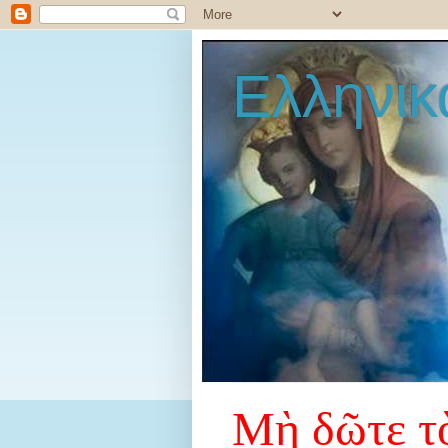
Ελληνικ
Μὴ δῶτε τὸ