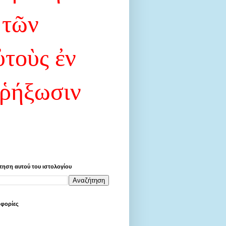
 τῶν
ὐτοὺς ἐν
 ῥήξωσιν
τηση αυτού του ιστολογίου
φορίες