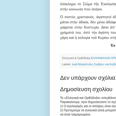
ὁλόκληρο τό Σῶμα τῆς Ἐκκλησίας
στήν κοινωνία πού ἀνήκει.
Ὁ πιστός χριστιανός, ἀγαπητοί ἀδ
μάτια στήν ἀδικία, δέν μένει ἀδι
χαίρεται στήν δυστυχία. Δίνει ἀ
χρήματά του, ἀπό τήν ἀγάπη του.
χάρη καί ἡ εὐλογία τοῦ Κυρίου στή
Ἐκ 
Ελληνικά & Ορθόδοξα
ΕΛΛΗΝΙΚΑ ΚΑΙ Ο
Labels:
Ιερά Μητρόπολις Σερβιών και Κοζά
Δεν υπάρχουν σχόλια
Δημοσίευση σχολίου
Το «Ελληνικά και Ορθόδοξα» απεχθάνεται 
Παρακαλούμε, πριν δημοσιεύσετε το σχό
1) Ο σχολιασμός και οι απόψεις είναι ελ
2) Προτιμούμε τα ελληνικά αλλά μπορείτ
να είναι τεκμηριωμένο.