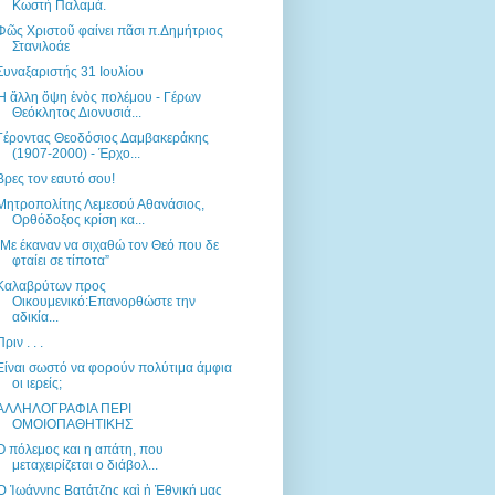
Κωστή Παλαμά.
Φῶς Χριστοῦ φαίνει πᾶσι π.Δημήτριος
Στανιλοάε
Συναξαριστής 31 Ιουλίου
Ἡ ἄλλη ὄψη ἑνὸς πολέμου - Γέρων
Θεόκλητος Διονυσιά...
Γέροντας Θεοδόσιος Δαμβακεράκης
(1907-2000) - Έρχο...
Βρες τον εαυτό σου!
Μητροπολίτης Λεμεσού Αθανάσιος,
Ορθόδοξος κρίση κα...
“Με έκαναν να σιχαθώ τον Θεό που δε
φταίει σε τίποτα”
Καλαβρύτων προς
Oικουμενικό:Επανορθώστε την
αδικία...
Πριν . . .
Είναι σωστό να φορούν πολύτιμα άμφια
οι ιερείς;
ΑΛΛΗΛΟΓΡΑΦΙΑ ΠΕΡΙ
ΟΜΟΙΟΠΑΘΗΤΙΚΗΣ
Ο πόλεμος και η απάτη, που
μεταχειρίζεται ο διάβολ...
Ὁ Ἰωάννης Βατάτζης καὶ ἡ Ἐθνική μας