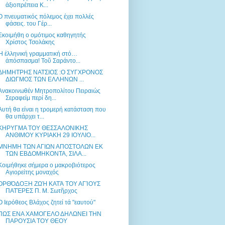
ἀξιοπρέπεια Κ...
Ο πνευματικός πόλεμος έχει πολλές
φάσεις. του Γέρ...
Εκοιμήθη ο ομότιμος καθηγητής
Χρίστος Τσολάκης
Ἡ ἑλληνική γραμματική στό…
ἀπόσπασμα! Τοῦ Σαράντο...
ΔΗΜΗΤΡΗΣ ΝΑΤΣΙΟΣ :Ο ΣΥΓΧΡΟΝΟΣ
ΔΙΩΓΜΟΣ ΤΩΝ ΕΛΛΗΝΩΝ ...
Ανακοινωθέν Μητροπολίτου Πειραιώς
Σεραφείμ περί δη...
Αυτή θα είναι η τρομερή κατάσταση που
θα υπάρχει τ...
ΚΗΡΥΓΜΑ ΤΟΥ ΘΕΣΣΑΛΟΝΙΚΗΣ
ΑΝΘΙΜΟΥ ΚΥΡΙΑΚΗ 29 ΙΟΥΛΙΟ...
ΜΝΗΜΗ ΤΩΝ ΑΓΙΩΝ ΑΠΟΣΤΟΛΩΝ ΕΚ
ΤΩΝ ΕΒΔΟΜΗΚΟΝΤΑ, ΣΙΛΑ...
Κοιμήθηκε σήμερα ο μακροβιότερος
Αγιορείτης μοναχός
ΟΡΘΌΔΟΞΗ ΖΩΉ ΚΑΤΆ ΤΟΥ ΑΓΊΟΥΣ
ΠΑΤΈΡΕΣ Π. Μ. Σωτῆρχος
O Ιερόθεος Βλάχος ζητεί τά "εαυτού"
ΠΩΣ ΕΝΑ ΧΑΜΟΓΕΛΟ ΔΗΛΩΝΕΙ ΤΗΝ
ΠΑΡΟΥΣΙΑ ΤΟΥ ΘΕΟΥ