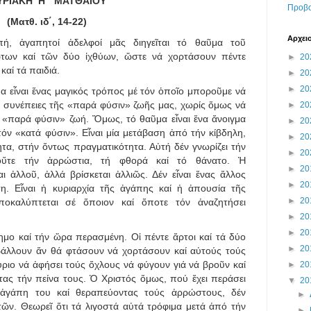
ΥΡΙΑΚΗ Η΄ ΜΑΤΘΑΙΟΥ
Προβο
(Ματθ. ιδ΄, 14-22)
Αρχει
πή, ἀγαπητοί ἀδελφοί μᾶς διηγεῖται τό θαῦμα τοῦ
των καί τῶν δύο ἰχθύων, ὥστε νά χορτάσουν πέντε
►
20
καί τά παιδιά.
►
20
►
20
 εἶναι ἕνας μαγικός τρόπος μέ τόν ὁποῖο μποροῦμε νά
 συνέπειες τῆς «παρά φύσιν» ζωῆς μας, χωρίς ὅμως νά
►
20
 «παρά φύσιν» ζωή. Ὅμως, τό θαῦμα εἶναι ἕνα ἄνοιγμα
►
20
τόν «κατά φύσιν».
Εἶναι μία μετάβαση ἀπό τήν κίβδηλη,
►
20
α, στήν ὄντως πραγματικότητα. Αὐτή δέν γνωρίζει τήν
►
20
 οὔτε τήν ἀρρώστια, τή φθορά καί τό θάνατο. Ἡ
►
20
ι ἀλλοῦ, ἀλλά βρίσκεται ἀλλιῶς. Δέν εἶναι ἕνας ἄλλος
►
20
η. Εἶναι ἡ κυριαρχία τῆς ἀγάπης καί ἡ ἀπουσία τῆς
►
20
οκαλύπτεται σέ ὅποιον καί ὅποτε τόν ἀναζητήσει
►
20
►
20
μο καί τήν ὥρα περασμένη. Οἱ πέντε ἄρτοι καί τά δύο
►
20
βάλλουν ἄν θά φτάσουν νά χορτάσουν καί αὐτούς τούς
Κύριο νά ἀφήσει τούς ὄχλους νά φύγουν γιά νά βροῦν καί
►
20
ας τήν πείνα τους. Ὁ Χριστός ὅμως, πού ἔχει περάσει
▼
20
 ἀγάπη του καί θεραπεύοντας τούς ἀρρώστους, δέν
►
ῶν. Θεωρεῖ ὅτι τά λιγοστά αὐτά τρόφιμα μετά ἀπό τήν
►