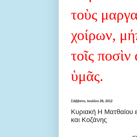
τοὺς μαργ
χοίρων, μή
τοῖς ποσὶν
ὑμᾶς.
Σάββατο, Ιουλίου 28, 2012
Κυριακή Η Ματθαίου 
και Κοζάνης