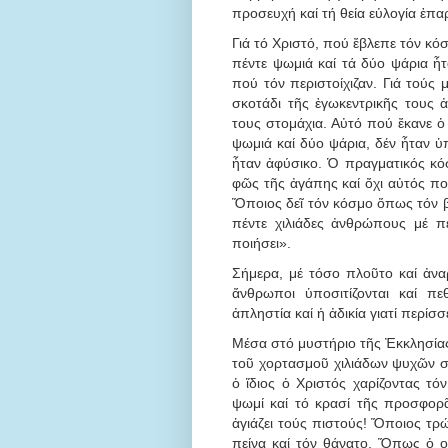
προσευχή καί τή θεία εὐλογία ἐπ
Γιά τό Χριστό, πού ἔβλεπε τόν κ
πέντε ψωμιά καί τά δύο ψάρια ἦ
πού τόν περιστοίχιζαν. Γιά τούς
σκοτάδι τῆς ἐγωκεντρικῆς τους ἀ
τους στομάχια. Αὐτό πού ἔκανε ὁ
ψωμιά καί δύο ψάρια, δέν ἦταν ὑ
ἦταν ἀφύσικο. Ὁ πραγματικός κό
φῶς τῆς ἀγάπης καί ὄχι αὐτός πο
Ὅποιος δεῖ τόν κόσμο ὅπως τόν βλ
πέντε χιλιάδες ἀνθρώπους μέ π
ποιήσει».
Σήμερα, μέ τόσο πλοῦτο καί ἀνα
ἄνθρωποι ὑποσιτίζονται καί πε
ἀπληστία καί ἡ ἀδικία γιατί περίσσ
Μέσα στό μυστήριο τῆς Ἐκκλησία
τοῦ χορτασμοῦ χιλιάδων ψυχῶν συ
ὁ ἴδιος ὁ Χριστός χαρίζοντας τό
ψωμί καί τό κρασί τῆς προσφορᾶ
ἁγιάζει τούς πιστούς! Ὅποιος τρώ
πείνα καί τόν θάνατο. Ὅπως ὁ ο