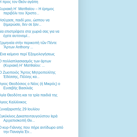
Η προς τον Θεόν αγάπη
Κυριακὴ Η΄ Ματθαίου – Η έρημος
περιβόλι του Χριστο...
Ησύχασε, παιδί μου, ώσπου να
ξημερώσει, δεν σε ξαν...
Να επιστρέψετε στα χωριά σας για να
έχετε αυτονομί...
Ἑρμηνεία στὴν περικοπὴ τῶν Πέντε
Ἄρτων Anthony ...
Ἕνα κείμενο περί Ἐξομολογήσεως
Ο πολλαπλασιασμός των άρτων
(Κυριακή Η’ Ματθαίου: ...
Ὁ Ζωοποιὸς Ἄρτος Μητροπολίτης
Ἐδέσσης, Πέλλης κα...
Άγιος Θεοδόσιος ο Νέος (ή Μικρός) ο
Ευσεβής Βασιλιάς
Αγία Θεοδότη και τα τρία παιδιά της
Άγιος Καλλίνικος
Συναξαριστής 29 Ιουλίου
Εγκύκλιος Δεκαπενταυγούστου Ιερά
Αρχιεπισκοπή Θυ...
Ο κυρ-Γιάννης που πήρε αντίδωρο από
την Παναγία.Έν...