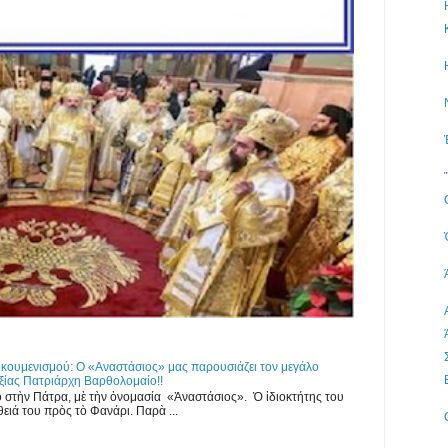
ικουμενισμού: Ο «Αναστάσιος» μας παρουσιάζει τον μεγάλο
ξίας Πατριάρχη Βαρθολομαίο!!
ο στὴν Πάτρα, μὲ τὴν ὀνομασία «Ἀναστάσιος». Ὁ ἰδιοκτήτης του
ειά του πρὸς τὸ Φανάρι. Παρὰ ...