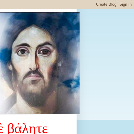
ὲ βάλητε