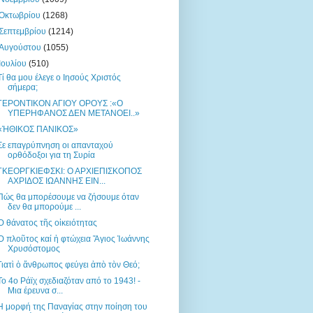
Οκτωβρίου
(1268)
Σεπτεμβρίου
(1214)
Αυγούστου
(1055)
Ιουλίου
(510)
Τί θα μου έλεγε ο Ιησούς Χριστός
σήμερα;
ΓΕΡΟΝΤΙΚΟΝ ΑΓΙΟΥ ΟΡΟΥΣ :«Ο
ΥΠΕΡΗΦΑΝΟΣ ΔΕΝ ΜΕΤΑΝΟΕΙ..»
«ἨΘΙΚΟΣ ΠΑΝΙΚΟΣ»
Σε επαγρύπνηση οι απανταχού
ορθόδοξοι για τη Συρία
ΓΚΕΟΡΓΚΙΕΦΣΚΙ: Ο ΑΡΧΙΕΠΙΣΚΟΠΟΣ
ΑΧΡΙΔΟΣ ΙΩΑΝΝΗΣ ΕΙΝ...
Πώς θα μπορέσουμε να ζήσουμε όταν
δεν θα μπορούμε ...
Ὁ θάνατος τῆς οἰκειότητας
Ὁ πλoῦτoς καί ἡ φτώχεια Ἅγιος Ἰωάννης
Χρυσόστομος
Γιατὶ ὁ ἄνθρωπος φεύγει ἀπὸ τὸν Θεό;
Το 4ο Ράϊχ σχεδιαζόταν από το 1943! -
Μια έρευνα σ...
Η μορφή της Παναγίας στην ποίηση του