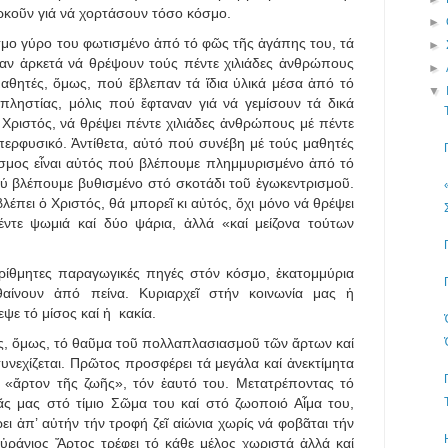
αρκοῦν γιά νά χορτάσουν τόσο κόσμο.
►
όσμο γύρο του φωτισμένο ἀπό τό φῶς τῆς ἀγάπης του, τά
►
ταν ἀρκετά νά θρέψουν τούς πέντε χιλιάδες ἀνθρώπους
►
 μαθητές, ὅμως, πού ἔβλεπαν τά ἴδια ὑλικά μέσα ἀπό τό
▼
πληστίας, μόλις πού ἔφταναν γιά νά γεμίσουν τά δικά
 Χριστός, νά θρέψει πέντε χιλιάδες ἀνθρώπους μέ πέντε
περφυσικό. Ἀντίθετα, αὐτό πού συνέβη μέ τούς μαθητές
σμος εἶναι αὐτός πού βλέπουμε πλημμυρισμένο ἀπό τό
ύ βλέπουμε βυθισμένο στό σκοτάδι τοῦ ἐγωκεντρισμοῦ.
έπει ὁ Χριστός, θά μπορεῖ κι αὐτός, ὄχι μόνο νά θρέψει
έντε ψωμιά καί δύο ψάρια, ἀλλά «καί μείζονα τούτων
ρίθμητες παραγωγικές πηγές στόν κόσμο, ἑκατομμύρια
θαίνουν ἀπό πείνα. Κυριαρχεῖ στήν κοινωνία μας ἡ
εψε τό μίσος καί ἡ κακία.
ς, ὅμως, τό θαῦμα τοῦ πολλαπλασιασμοῦ τῶν ἄρτων καί
νεχίζεται. Πρῶτος προσφέρει τά μεγάλα καί ἀνεκτίμητα
ν «ἄρτον τῆς ζωῆς», τόν ἑαυτό του. Μετατρέποντας τό
ς μας στό τίμιο Σῶμα του καί στό ζωοποιό Αἷμα του,
ει ἀπ’ αὐτήν τήν τροφή ζεῖ αἰώνια χωρίς νά φοβᾶται τήν
ὐράνιος Ἄρτος τρέφει τό κάθε μέλος χωριστά ἀλλά καί