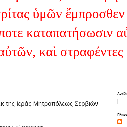
αρίτας ὑμῶν ἔμπροσθεν
ποτε καταπατήσωσιν α
 αὐτῶν, καὶ στραφέντες
Αναζή
εκ της Ιεράς Μητροπόλεως Σερβιών
Πληρο