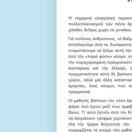
Κ
Ἡ σημερινή εὐαγγελική περικο
πολλαπλασιασμοῦ τῶν πέντε ἄρ
χιλιάδες ἄνδρες χωρίς τίς γυναῖκες 
Γιά πολλούς ἀνθρώπους, τό θαῦμα
ἀπαλλαγοῦμε ἀπό τίς δυσάρεστες
σταματήσουμε νά ζοῦμε αὐτή τήν
ἀπό τόν «παρά φύσιν» κόσμο, σ
τήν παραχαραγμένη πραγματικότητ
ἀνεπάρκεια καί τήν ἔλλειψη,
πραγματικότητα αὐτή δέ βρίσκετα
χῶρος, ἀλλά μία ἄλλη κατάστασ
ἁμαρτίας, ἕνας κόσμος πού ἀπ
πραγματικά.
Οἱ μαθητές βλέπουν τόν τόπο ἔρη
ψάρια πού ἔχουν μαζί τους ἀμφι
ἴδιους. Γι’ αὐτό ζητοῦν ἀπό τόν 
νά ἀγοράσουν τρόφιμα χορταίνοντ
ὅλη τήν ἡμέρα δείχνοντας τήν
συμμερίζεται τή γνώμη τῶν μαθητ