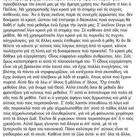
προσβάλλομε τὸν ἑαυτό μας μὲ τὴν ἄμετρη χρήση του; Ἀκοῦστε τί λέει ὁ
Παῦλος· Νὰ χρησιμοποιῆς λίγο κρασὶ γιὰ τὸ στομάχι καὶ τὶς συχνὲς
ἀσθένειές σου. Ἄν ὁ ἅγιος ἐκεῖνος παρὰ τὶς συνεχεῖς ἀρρώστιές του, δὲν
δοκίμασε τὸ κρασί, ὥσπου τοῦ ἐπέτρεψε ὁ δάσκαλος ποιὰ συγνώμη θὰ
δοθῆ σ’ ἐμᾶς ποὺ μεθοῦμε ἐνῶ ἔχομε τὴν ὑγεία μας; Σ’ ἐκεῖνον ἔλεγε νὰ
χρησιμοποιεῖ λίγο κρασὶ γιὰ τὸ στομάχι του. Σὲ καθέναν ἀπὸ σᾶς ποὺ
μεθᾶτε, θὰ πῆ χρησιμοποιεῖτε λίγο κρασὶ γιὰ τὶς πορνεῖες τὶς συχνὲς
αἰσχρολογίες, γιὰ τὶς ἄλλες κακὲς ἐπιθυμίες ποὺ γεννᾶ ἡ μέθη. Κι ἄν δὲ
θέλετε νὰ κάνετε γι’ αὐτοὺς τοὺς λόγους ἀποχὴ ἀπὸ τὸ κρασὶ, κάνετε
τουλάχιστο γιὰ τὴ λύπη καὶ τὴ δυσαρέσκεια ποὺ προκαλεῖ. Τὸ κρασὶ μᾶς
δόθηκε γιὰ εὐχαρίστηση. Οἶνος εὐφραίνει καρδίαν ἀνθρώπου, λέει. Σεῖς
ὅμως καταστρέφετε κι αὐτὸ τὸ πλεοονέκτημά του. Τί εἶδους εὐχαρίστηση
εἶναι νὰ μὴ βρίσκεσαι στὸν ἑαυτό σου, νὰ ἔχης πολλὲς ἐνοχλήσεις, νὰ
βλέπης τὰ πάντα νὰ στριφογυρίζουν, νὰ κατέχεσαι ἀπὸ σκοτοδίνη, νὰ
ἔχης ἀνάγκη νὰ σοῦ ἀλείβουν μὲ λάδι τὸ κεφάλι, ὅπως αὐτοὶ ποὺ ἔχουν
πυρετό. Αὐτὰ δὲν τὰ λέω σ’ ὅλους ἤ μᾶλλον σ’ ὅλους. Ὄχι ἐπειδὴ
μεθοῦνε ὅλοι, γιὰ ὄνομα τοῦ Θεοῦ. Ἀλλὰ ἐπειδὴ ὅσοι δὲ μεθοῦν δὲν
φροντίζουν γιὰ κείνους ποὺ μεθοῦνε. Γι’ αὐτὸ κι ἀποτείνομαι πιὸ πολὺ σὲ
σᾶς ποὺ δὲ μεθᾶτε. Γιατὶ κι ὁ γιατρὸς ἀφήνει τοὺς ἄρρωστους καὶ μιλᾶ μ’
αὐτοὺς ποὺ τοὺς περιποιοῦνται. Σ’ ἐσᾶς λοιπὸν ἀπευθύνω τὸ λόγο καὶ
σᾶς παρακαλῶ ποτὲ νὰ μὴν αἰχμαλωτισθῆτε ἀπ’ αὐτὸ τὸ πάθος ἀλλὰ καὶ
τοὺς αἰχμαλωτισμένους νὰ ἐλευθερώνετε, γιὰ νὰ μὴ φαίνωνται χειρότεροι
ἀπὸ τὰ ἄλογα ζωᾶ. Ἐκεῖνα δὲ γυρεύουν τίποτε περισσότερο ἀπ’ ὅ,τι τοὺς
χρειάζεται. Αὐτοὶ ὅμως γίνονται πιὸ ἄλογοι κι ἀπ’ αὐτά, μὲ τὸ νὰ
ξεπερνοῦν τὰ ὅρια του κανονικοῦ. Πόσο καλύτερα ἀπ’ αὐτοὺς εἶναι τὸ
γαϊδουράκι καὶ τὸ σκυλί. Καθένα ἀπὸ τὰ ζῶα αὐτά- κι ἀπ’ ὅλα τὰ ἄλλα,