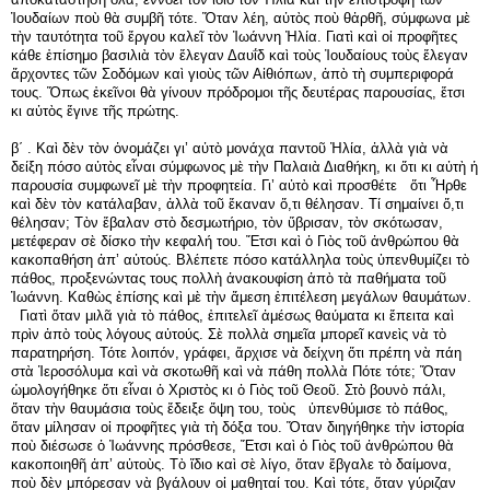
Ἰουδαίων ποὺ θὰ συμβῆ τότε. Ὅταν λέη, αὐτὸς ποὺ θἀρθῆ, σύμφωνα μὲ
τὴν ταυτότητα τοῦ ἔργου καλεῖ τὸν Ἰωάννη Ἠλία. Γιατὶ καὶ οἱ προφῆτες
κάθε ἐπίσημο βασιλιὰ τὸν ἔλεγαν Δαυΐδ καὶ τοὺς Ἰουδαίους τοὺς ἔλεγαν
ἄρχοντες τῶν Σοδόμων καὶ γιοὺς τῶν Αἰθιόπων, ἀπὸ τὴ συμπεριφορά
τους. Ὅπως ἐκεῖνοι θὰ γίνουν πρόδρομοι τῆς δευτέρας παρουσίας, ἔτσι
κι αὐτὸς ἔγινε τῆς πρώτης.
β΄ . Καὶ δὲν τὸν ὀνομάζει γι’ αὐτὸ μονάχα παντοῦ Ἠλία, ἀλλὰ γιὰ νὰ
δείξη πόσο αὐτὸς εἶναι σύμφωνος μὲ τὴν Παλαιὰ Διαθήκη, κι ὅτι κι αὐτὴ ἡ
παρουσία συμφωνεῖ μὲ τὴν προφητεία. Γι’ αὐτὸ καὶ προσθέτε ὅτι Ἦρθε
καὶ δὲν τὸν κατάλαβαν, ἀλλὰ τοῦ ἔκαναν ὅ,τι θέλησαν. Τί σημαίνει ὅ,τι
θέλησαν; Τὸν ἔβαλαν στὸ δεσμωτήριο, τὸν ὕβρισαν, τὸν σκότωσαν,
μετέφεραν σὲ δίσκο τὴν κεφαλή του. Ἔτσι καὶ ὁ Γιὸς τοῦ ἀνθρώπου θὰ
κακοπαθήση ἀπ’ αὐτούς. Βλέπετε πόσο κατάλληλα τοὺς ὑπενθυμίζει τὸ
πάθος, προξενώντας τους πολλὴ ἀνακουφίση ἀπὸ τὰ παθήματα τοῦ
Ἰωάννη. Καθὼς ἐπίσης καὶ μὲ τὴν ἄμεση ἐπιτέλεση μεγάλων θαυμάτων.
Γιατὶ ὅταν μιλᾶ γιὰ τὸ πάθος, ἐπιτελεῖ ἀμέσως θαύματα κι ἔπειτα καὶ
πρὶν ἀπὸ τοὺς λόγους αὐτούς. Σὲ πολλὰ σημεῖα μπορεῖ κανεὶς νὰ τὸ
παρατηρήση. Τότε λοιπόν, γράφει, ἄρχισε νὰ δείχνη ὅτι πρέπη νὰ πάη
στὰ Ἱεροσόλυμα καὶ νὰ σκοτωθῆ καὶ νὰ πάθη πολλὰ Πότε τότε; Ὅταν
ὡμολογήθηκε ὅτι εἶναι ὁ Χριστὸς κι ὁ Γιὸς τοῦ Θεοῦ. Στὸ βουνὸ πάλι,
ὅταν τὴν θαυμάσια τοὺς ἔδειξε ὄψη του, τοὺς ὑπενθύμισε τὸ πάθος,
ὅταν μίλησαν οἱ προφῆτες γιὰ τὴ δόξα του. Ὅταν διηγήθηκε τὴν ἱστορία
ποὺ διέσωσε ὁ Ἰωάννης πρόσθεσε, Ἔτσι καὶ ὁ Γιὸς τοῦ ἀνθρώπου θὰ
κακοποιηθῆ ἀπ’ αὐτοὺς. Τὸ ἴδιο καὶ σὲ λίγο, ὅταν ἔβγαλε τὸ δαίμονα,
ποὺ δὲν μπόρεσαν νὰ βγάλουν οἱ μαθηταί του. Καὶ τότε, ὅταν γύριζαν