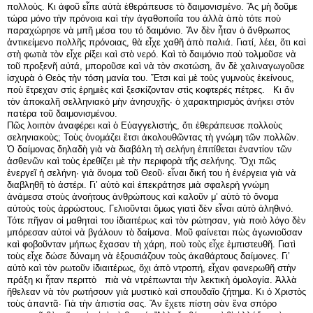
πολλοὺς. Κι ἀφοῦ εἶπε αὐτὰ ἐθεράπευσε τὸ δαιμονισμένο. Ἄς μὴ δοῦμε
τώρα μόνο τὴν πρόνοια καὶ τὴν ἀγαθοποιΐα του ἀλλὰ ἀπὸ τότε ποὺ
παραχώρησε νὰ μπῆ μέσα του τό δαιμόνιο. Ἄν δὲν ἦταν ὁ ἄνθρωπος
ἀντικείμενο πολλῆς πρόνοιας, θὰ εἶχε χαθῆ ἀπὸ παλιά. Γιατί, λέει, ὅτι καὶ
στὴ φωτιὰ τὸν εἶχε ρίξει καὶ στὸ νερό. Καὶ τὸ δαιμόνιο ποὺ τολμοῦσε νὰ
τοῦ προξενῆ αὐτά, μποροῦσε καὶ νὰ τὸν σκοτώση, ἄν δὲ χαλιναγωγοῦσε
ἰσχυρὰ ὁ Θεὸς τὴν τόση μανία του. Ἔτσι καὶ μὲ τοὺς γυμνοὺς ἐκείνους,
ποὺ ἔτρεχαν στὶς ἐρημιὲς καὶ ξεσκίζονταν στὶς κοφτερές πέτρες. Κι ἄν
τὸν ἀποκαλῆ σελληνιακὸ μὴν ἀνησυχῆς· ὁ χαρακτηρισμὸς ἀνήκει στὸν
πατέρα τοῦ δαιμονισμένου.
Πῶς λοιπὸν ἀναφέρει καὶ ὁ Εὐαγγελιστής, ὅτι ἐθεράπευσε πολλοὺς
σεληνιακοὺς; Τοὺς ὀνομάζει ἔτσι ἀκολουθῶντας τὴ γνώμη τῶν πολλῶν.
Ὁ δαίμονας δηλαδὴ γιὰ νὰ διαβάλη τὴ σελήνη ἐπιτίθεται ἐναντίον τῶν
ἀσθενῶν καὶ τοὺς ἐρεθίζει μὲ τὴν περιφορὰ τῆς σελήνης. Ὄχι πῶς
ἐνεργεῖ ἡ σελήνη· γιὰ ὄνομα τοῦ Θεοῦ· εἶναι δική του ἡ ἐνέργεια γιὰ νὰ
διαβληθῆ τὸ ἀστέρι. Γι’ αὐτὸ καὶ ἐπεκράτησε μιὰ σφαλερὴ γνώμη
ἀνάμεσα στοὺς ἀνοήτους ἀνθρώπους καὶ καλοῦν μ’ αὐτὸ τὸ ὄνομα
αὐτοὺς τοὺς ἀρρώστους. Γελιοῦνται ὅμως γιατὶ δὲν εἶναι αὐτὸ ἀληθινό.
Τότε πῆγαν οἱ μαθηταὶ του ἰδιαιτέρως καὶ τὸν ρώτησαν, γιὰ ποιὸ λόγο δὲν
μπόρεσαν αὐτοὶ νὰ βγάλουν τὸ δαίμονα. Μοῦ φαίνεται πὼς ἀγωνιοῦσαν
καὶ φοβοῦνταν μήπως ἔχασαν τὴ χάρη, ποὺ τοὺς εἶχε ἐμπιστευθῆ. Γιατὶ
τοὺς εἶχε δώσε δύναμη νὰ ἐξουσιάζουν τοὺς ἀκαθάρτους δαίμονες. Γι’
αὐτὸ καὶ τὸν ρωτοῦν ἰδιαιτέρως, ὄχι ἀπὸ ντροπή, εἶχαν φανερωθῆ στὴν
πράξη κι ἦταν περιττὸ πιὰ νὰ ντρέπωνται τὴν λεκτικὴ ὁμολογία. Ἀλλὰ
ἤθελεαν νὰ τὸν ρωτήσουν γιὰ μυστικὸ καὶ σπουδαῖο ζήτημα. Κι ὁ Χριστὸς
τοὺς ἀπαντᾶ· Γιὰ τὴν ἀπιστία σας. Ἄν ἔχετε πίστη σὰν ἕνα σπόρο