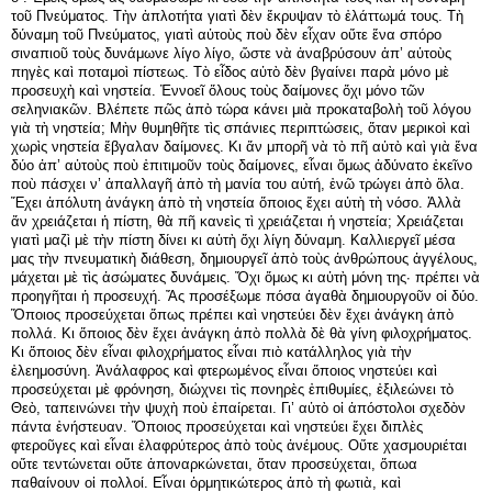
τοῦ Πνεύματος. Τὴν ἁπλοτήτα γιατὶ δὲν ἔκρυψαν τὸ ἐλάττωμά τους. Τὴ
δύναμη τοῦ Πνεύματος, γιατὶ αὐτοὺς ποὺ δὲν εἶχαν οὔτε ἕνα σπόρο
σιναπιοῦ τοὺς δυνάμωνε λίγο λίγο, ὥστε νὰ ἀναβρύσουν ἀπ’ αὐτοὺς
πηγὲς καὶ ποταμοὶ πίστεως. Τὸ εἶδος αὐτὸ δὲν βγαίνει παρὰ μόνο μὲ
προσευχὴ καὶ νηστεία. Ἐννοεῖ ὅλους τοὺς δαίμονες ὄχι μόνο τῶν
σεληνιακῶν. Βλέπετε πῶς ἀπὸ τώρα κάνει μιὰ προκαταβολὴ τοῦ λόγου
γιὰ τὴ νηστεία; Μὴν θυμηθῆτε τὶς σπάνιες περιπτώσεις, ὅταν μερικοὶ καὶ
χωρὶς νηστεία ἔβγαλαν δαίμονες. Κι ἄν μπορῆ νὰ τὸ πῆ αὐτὸ καὶ γιὰ ἕνα
δύο ἀπ’ αὐτοὺς ποὺ ἐπιτιμοῦν τοὺς δαίμονες, εἶναι ὅμως ἀδύνατο ἐκεῖνο
ποὺ πάσχει ν’ ἀπαλλαγῆ ἀπὸ τὴ μανία του αὐτή, ἐνῶ τρώγει ἀπὸ ὅλα.
Ἔχει ἀπόλυτη ἀνάγκη ἀπὸ τὴ νηστεία ὅποιος ἔχει αὐτὴ τὴ νόσο. Ἀλλὰ
ἄν χρειάζεται ἡ πίστη, θὰ πῆ κανεὶς τὶ χρειάζεται ἡ νηστεία; Χρειάζεται
γιατὶ μαζὶ μὲ τὴν πίστη δίνει κι αὐτὴ ὄχι λίγη δύναμη. Καλλιεργεῖ μέσα
μας τὴν πνευματικὴ διάθεση, δημιουργεῖ ἀπὸ τοὺς ἀνθρώπους ἀγγέλους,
μάχεται μὲ τὶς ἀσώματες δυνάμεις. Ὄχι ὅμως κι αὐτὴ μόνη της· πρέπει νὰ
προηγῆται ἡ προσευχή. Ἄς προσέξωμε πόσα ἀγαθὰ δημιουργοῦν οἱ δύο.
Ὅποιος προσεύχεται ὅπως πρέπει καὶ νηστεύει δὲν ἔχει ἀνάγκη ἀπὸ
πολλά. Κι ὅποιος δὲν ἔχει ἀνάγκη ἀπὸ πολλὰ δὲ θὰ γίνη φιλοχρήματος.
Κι ὅποιος δὲν εἶναι φιλοχρήματος εἶναι πιὸ κατάλληλος γιὰ τὴν
ἐλεημοσύνη. Ἀνάλαφρος καὶ φτερωμένος εἶναι ὅποιος νηστεύει καὶ
προσεύχεται μὲ φρόνηση, διώχνει τὶς πονηρὲς ἐπιθυμίες, ἐξιλεώνει τὸ
Θεὸ, ταπεινώνει τὴν ψυχὴ ποὺ ἐπαίρεται. Γι’ αὐτὸ οἱ ἀπόστολοι σχεδὸν
πάντα ἐνήστευαν. Ὅποιος προσεύχεται καὶ νηστεύει ἔχει διπλὲς
φτεροῦγες καὶ εἶναι ἐλαφρύτερος ἀπὸ τοὺς ἀνέμους. Οὔτε χασμουριέται
οὔτε τεντώνεται οὔτε ἀποναρκώνεται, ὅταν προσεύχεται, ὅπωα
παθαίνουν οἱ πολλοί. Εἶναι ὁρμητικώτερος ἀπὸ τὴ φωτιὰ, καὶ