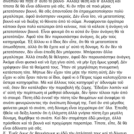
σιναπιοῦ θὰ πῆτε σ’ αὐτὸ τὸ βουνό· Ἄλλαξε θέση καὶ θ’ ἀλλάξη καὶ
τίποτα δὲ θὰ εἶναι ἀδύνατο γιὰ σᾶς. Κι ἄν πῆτε σὲ ποιὸ μέρος
μετατόπισαν βουνό, θὰ σᾶς ἀπαντοῦσα ὅτι ἐπραγματοποίησαν πολὺ
μεγαλύτερα, ἀφοῦ ἀνάστησαν νεκρούς. Δὲν εἶναι ἴσο, νὰ μετατοπίσης
βουνὸ καὶ νὰ διώξης τὸ θάνατο ἀπὸ τὸ σῶμα. Ἀναφέρονται ἀργότερα
κάποιοι ἅγιοι πολὺ κατώτεροι ἀπὸ κείνους, ποὺ τὸ κάλεσε ἡ ἀνάγκη νὰ
μετατοπίσουν βουνά. Εἶναι φανερὸ ὅτι κι αὐτοὶ ἄν ἦταν ἀνάγκη θὰ τὰ
μετατόπιζαν. Ἀφοῦ τότε δὲν παρουσιάστηκε ἀνάγκη, ἄς μὴν τοὺς
κατηγοροῦμε. Ἐξ ἄλλου κι ὁ ἴδιος δὲν εἶπε, ὅτι θὰ τὰ μετατοπίσετε
ὁπωσδήποτε, ἀλλὰ ὅτι θὰ ἔχετε καὶ γι’ αὐτὸ τὴ δύναμη. Κι ἄν δὲν τὰ
μετατόπισαν, δὲν εἶναι ἐπειδὴ δὲν μπόρεσαν. Μπόρεσαν ἄλλα
μεγαλύτερα. Ἀλλὰ ἐπειδὴ δὲ θέλησαν, ἀφοῦ δὲν παρουσιάστηκε ἀνάγκη.
Ἀκόμα εἶναι φυσικὸ καὶ νὰ ἔχη γίνει αὐτό, νὰ μὴν ἔχη ὅμως γραφῆ. Δὲν
γράφηκαν ὅλα τὰ θαύματά τους. Ἦταν σὲ χαμηλότερη πνευματικὴ
κατάσταση τότε. Μήπωε δὲν εἶχαν τότε μήτε τὴν πίστη αὐτή; Δὲν τὴν
εἶχαν κι οὔτε ἦσαν πάντα οἱ ἴδιοι, ἀφοῦ κι ὁ Πέτρος τώρα καλοτυχίζεται κι
ὕστερα κατηγορεῖται. Μὰ καὶ ἄλλους τοὺς κατηγορεῖ γι’ ἀδυναμία τοῦ
νοῦ, ὅταν δὲν κατάλαβαν τὴν παραβολὴ τῆς ζύμης. Ἔδειξαν λοιπὸν καὶ
σ’ αὐτὴ τὴν περίπτωση οἱ μαθηταὶ ἀδυναμία, δὲν ἦσαν τέλειοι πρὶν ἀπὸ
τὸ σταυρό. Πίστη ἐδῶ ἐννοεῖ τὴν πίστη τῶν θαυμάτων καὶ ἀναφέρει τὸ
σινάπι φανερώνοντας τὴν ἀνείπωτη δύναμή της. Γιατὶ ἄν στὸ μέγεθος
φαίνεται μικρὸ τὸ σινάπι, στὴ δύναμη εἶναι ἰσχυρότερο ἀπ’ ὅλα. Ἐπειδὴ
ἤθελε νὰ δείξη λοιπὸν ὅτι ἡ ἐλάχιστη ἀλλὰ γνήσια πίστη ἔχει μεγάλη
δύναμη, θυμήθηκε τὸ σινάπι. Καὶ δὲν σταμάτησε ἐδῶ μονάχα, ἀλλὰ
πρόσθεσε καὶ τὰ βουνὰ καὶ προχώρησε παραπέρα. Τίποτε, εἶπε, δὲ θὰ
εἶναι ἀδύνατο γιὰ σᾶς.
δ΄. Ἐμεῖς ὅμως ἄς θαυμάσωμε κι ἐδῶ τὴν ἁπλότητά τους καὶ τὴ δύναμη