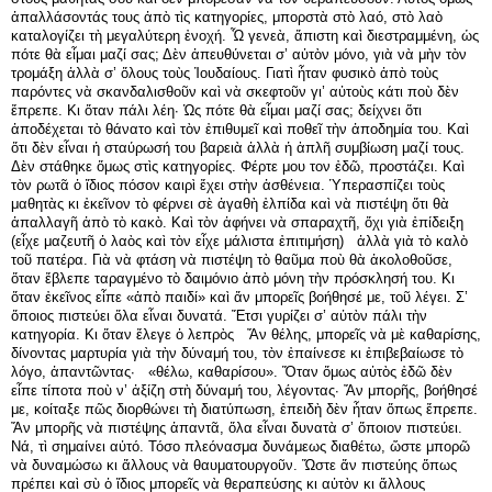
ἀπαλλάσοντάς τους ἀπὸ τὶς κατηγορίες, μπορστὰ στὸ λαό, στὸ λαὸ
καταλογίζει τὴ μεγαλύτερη ἐνοχή. Ὦ γενεὰ, ἄπιστη καὶ διεστραμμένη, ὡς
πότε θὰ εἶμαι μαζί σας; Δὲν ἀπευθύνεται σ’ αὐτὸν μόνο, γιὰ νὰ μὴν τὸν
τρομάξη ἀλλὰ σ’ ὅλους τοὺς Ἰουδαίους. Γιατὶ ἦταν φυσικὸ ἀπὸ τοὺς
παρόντες νὰ σκανδαλισθοῦν καὶ νὰ σκεφτοῦν γι’ αὐτοὺς κάτι ποὺ δὲν
ἔπρεπε. Κι ὅταν πάλι λέη· Ὡς πότε θὰ εἶμαι μαζί σας; δείχνει ὅτι
ἀποδέχεται τὸ θάνατο καὶ τὸν ἐπιθυμεῖ καὶ ποθεῖ τὴν ἀποδημία του. Καὶ
ὅτι δὲν εἶναι ἡ σταύρωσή του βαρειὰ ἀλλὰ ἡ ἁπλῆ συμβίωση μαζί τους.
Δὲν στάθηκε ὅμως στὶς κατηγορίες. Φέρτε μου τον ἐδῶ, προστάζει. Καὶ
τὸν ρωτᾶ ὁ ἴδιος πόσον καιρὶ ἔχει στὴν ἀσθένεια. Ὑπερασπίζει τοὺς
μαθητὰς κι ἐκεῖνον τὸ φέρνει σὲ ἀγαθὴ ἐλπίδα καὶ νὰ πιστέψη ὅτι θὰ
ἀπαλλαγῆ ἀπὸ τὸ κακὸ. Καὶ τὸν ἀφήνει νὰ σπαραχτῆ, ὄχι γιὰ ἐπίδειξη
(εἶχε μαζευτῆ ὁ λαὸς καὶ τὸν εἶχε μάλιστα ἐπιτιμήση) ἀλλὰ γιὰ τὸ καλὸ
τοῦ πατέρα. Γιὰ νὰ φτάση νὰ πιστέψη τὸ θαῦμα ποὺ θὰ ἀκολοθοῦσε,
ὅταν ἔβλεπε ταραγμένο τὸ δαιμόνιο ἀπὸ μόνη τὴν πρόσκλησή του. Κι
ὅταν ἐκεῖνος εἶπε «ἀπὸ παιδί» καὶ ἄν μπορεῖς βοήθησέ με, τοῦ λέγει. Σ’
ὅποιος πιστεύει ὅλα εἶναι δυνατά. Ἔτσι γυρίζει σ’ αὐτὸν πάλι τὴν
κατηγορία. Κι ὅταν ἔλεγε ὁ λεπρὸς Ἄν θέλης, μπορεῖς νὰ μὲ καθαρίσης,
δίνοντας μαρτυρία γιὰ τὴν δύναμή του, τὸν ἐπαίνεσε κι ἐπιβεβαίωσε τὸ
λόγο, ἀπαντῶντας· «θέλω, καθαρίσου». Ὅταν ὅμως αὐτὸς ἐδῶ δὲν
εἶπε τίποτα ποὺ ν’ ἀξίζη στὴ δύναμή του, λέγοντας· Ἄν μπορῆς, βοήθησέ
με, κοίταξε πῶς διορθώνει τὴ διατύπωση, ἐπειδὴ δὲν ἦταν ὅπως ἔπρεπε.
Ἄν μπορῆς νὰ πιστέψης ἀπαντᾶ, ὅλα εἶναι δυνατὰ σ’ ὅποιον πιστεύει.
Νά, τὶ σημαίνει αὐτό. Τόσο πλεόνασμα δυνάμεως διαθέτω, ὥστε μπορῶ
νὰ δυναμώσω κι ἄλλους νὰ θαυματουργοῦν. Ὥστε ἄν πιστεύης ὅπως
πρέπει καὶ σὺ ὁ ἴδιος μπορεῖς νὰ θεραπεύσης κι αὐτὸν κι ἄλλους