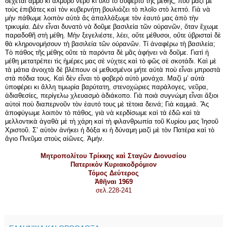
δέχεται ἄμμο κι ἁλμυρὸ νερὸ κι ὅλο τὸ συφερτὸ τῆς μέθης, ποὺ μαζὶ μὲ
τοὺς ἐπιβάτες καὶ τὸν κυβερνήτη βουλιάζει τὸ πλοῖο στὸ λεπτό. Γιὰ νὰ
μὴν πάθωμε λοιπὸν αὐτὰ ἄς ἀπαλλάξωμε τὸν ἑαυτό μας ἀπὸ τὴν
τρικυμία. Δὲν εἶναι δυνατὸ νὰ δοῦμε βασιλεία τῶν οὐρανῶν, ὅταν ἔχωμε
παραδοθῆ στὴ μέθη. Μὴν ξεγελιέστε, λέει, οὔτε μέθυσοι, οὔτε ὑβρισταὶ δὲ
θὰ κληρονομήσουν τὴ βασιλεία τῶν οὐρανῶν. Τί ἀναφέρω τὴ βασιλεία;
Τὸ πάθος τῆς μέθης οὔτε τὰ παρόντα δὲ μᾶς ἀφήνει νὰ δοῦμε. Γιατὶ ἡ
μέθη μετατρέπει τὶς ἡμέρες μας σὲ νύχτες καὶ τὸ φῶς σὲ σκοτάδι. Καὶ μὲ
τὰ μάτια ἀνοιχτὰ δὲ βλέπουν οἱ μεθυσμένοι μήτε αὐτὰ ποὺ εἶναι μπροστὰ
στὰ πόδια τους. Καὶ δὲν εἶναι τὸ φοβερὸ αὐτὸ μονάχα. Μαζὶ μ’ αὐτὰ
ὑποφέρει κι ἄλλη τιμωρία βαρύτατη, στενοχώριες παράλογες, νεῦρα,
ἀδιαθεσίες, περίγελω χλευασμὸ ἀδιάκοπο. Γιὰ ποιὰ συγνώμη εἶναι ἄξιοι
αὐτοὶ ποὺ διαπερνοῦν τὸν ἑαυτό τους μὲ τὲτοια δεινά; Γιὰ καμμιά. Ἄς
ἀποφύγωμε λοιπὸν τὸ πάθος, γιὰ νὰ κερδίσωμε καὶ τὰ ἐδῶ καὶ τὰ
μελλοντικὰ ἀγαθὰ μὲ τὴ χάρη καὶ τὴ φιλανθρωπία τοῦ Κυρίου μας Ἰησοῦ
Χριστοῦ. Σ’ αὐτὸν ἀνήκει ἡ δόξα κι ἡ δύναμη μαζὶ μὲ τὸν Πατέρα καὶ τὸ
ἅγιο Πνεῦμα στοὺς αἰῶνες. Ἀμήν.
Μητροπολίτου Τρίκκης καὶ Σταγῶν Διονυσίου
Πατερικὸν Κυριακοδρόμιον
Τόμος Δεύτερος
Ἀθῆναι 1969
σελ.228-241