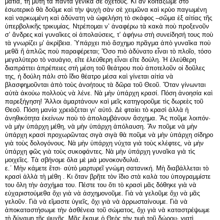
μάτια, τὴ μύτη τὰ πάντα γενικὰ σὲ ὀχετούς. Κι ἄν κοιτάξωμε στὸ
ἐσωτερικὸ θὰ δοῦμε καὶ τὴν ψυχὴ σὰν σὲ χειμῶνα καὶ κρὺο παγωμένη
καὶ ναρκωμένη καὶ ἀδύνατη νὰ ὠφελήση τὸ σκάφος –σῶμα ἐξ αἰτίας τῆς
ὑπερβολικῆς τρικυμίας. Ντρέπομαι ν’ ἀναφέρω τὰ κακὰ ποὺ προξενοῦν
σ’ ἄνδρες καὶ γυναῖκες οἱ ἀπολαύσεις, τ’ ἀφήνω στὴ συνείδησή τους ποὺ
τὰ γνωρίζει μ’ ἀκρίβεια. Ὑπάρχει πιὸ ἄσχημο πρᾶγμα ἀπὸ γυναῖκα ποὺ
μεθᾶ ἤ ἁπλῶς ποὺ παραφέρεται; Ὅσο πιὸ ἀδύνατο εἶναι τὸ πλοῖο, τόσο
μεγαλύτερο τὸ ναυάγιο, εἴτε ἐλεύθερη εἶναι εἴτε δούλη. Ἡ ἐλεύθερη
διαπράττει ἀπρέπειες στὴ μέση τοῦ θεάτρου ποὺ ἀποτελοῦν οἱ δοῦλες
της, ἡ δούλη πάλι στὸ ἴδιο θέατρο μέσα καὶ γίνεται αἰτία νὰ
βλασφημοῦνται ἀπὸ τοὺς ἀνοήτους τὰ δῶρα τοῦ Θεοῦ. Ὅταν γίνωνται
αὐτὰ ἀκούω πολλοὺς νὰ λένε. Νὰ μὴν ὑπάρχη κρασί. Πόση ἀνοησία καὶ
παρεξήγηση! Ἄλλοι ἁμαρτάνουν καὶ μεῖς κατηγοροῦμε τὶς δωρεὲς τοῦ
Θεοῦ. Πόση μανία χρειάζεται γι’ αὐτό. Δὲ φταίει τὸ κρασὶ ἀλλὰ ἡ
ἀνηθικότητα ἐκείνων ποὺ τὸ ἀπολαμβάνουν ἄσχημα. Ἄς ποῦμε λοιπόν·
νὰ μὴν ὑπάρχη μέθη, νὰ μὴν ὑπάρχη ἀπόλαυση. Ἄν ποῦμε νὰ μὴν
ὑπάρχη κρασὶ προχωρῶντας σιγὰ σιγὰ θὰ ποῦμε νὰ μὴν ὑπάρχη σίδηρο
γιὰ τοὺς δολογόνους. Νὰ μὴν ὑπάρχη νύχτα γιὰ τοὺς κλέφτες, νὰ μὴν
ὑπάρχη φῶς γιὰ τοὺς συκοφάντες. Νὰ μὴν ὑπάρχη γυναῖκα γιὰ τὶς
μοιχεῖες. Τὰ σβήνομε ὅλα μὲ μιὰ μονοκονδυλιά.
ε.΄ Μὴν κάμετε ἔτσι· αὐτὸ μαρτυρεῖ γνώμη σατανική. Μὴ διαβάλλεται τὸ
κρασὶ ἀλλὰ τὴ μέθη . Κι ὅταν βρῆτε τὸν ἴδιο στὰ καλὰ του ὑπογραμμίστε
του ὅλη τὴν ἀσχήμια του. Πέστε του ὅτι τὸ κρασὶ μᾶς δόθηκε γιὰ νὰ
εὐχαριστούμεθα ὄχι γιὰ νὰ ἀσχημονοῦμε. Γιὰ νὰ γελοῦμε ὄχι νὰ μᾶς
γελοῦν. Γιὰ νὰ εἴμαστε ὑγιεῖς, ὄχι γιὰ νὰ ἀρρωσταίνουμε. Γιὰ νὰ
ἀποκαταστήσωμε τὴν ἀσθένεια τοῦ σώματος, ὄχι γιὰ νὰ καταστρέψωμε
τὴ δύναμη τῆς ψυχῆς. Μᾶς ἔκαμε ὁ Θεὸς τὴν τιμὴ τοῦ δώρου· γιατὶ