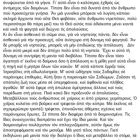
ἀνυψώνεται ἀπὸ τὰ γήινα. Γι’ αὐτὸ εἶναι ὁ καλύτερος ἐχθρὸς ὡς
ἀντίμαχος τῶν δαιμόνων. Τίποτε δὲν εἶναι πιὸ δυνατὸ ἀπὸ τὸν ἄνθρωπο
ποὺ προσεύχεται γνήσια. Ἄν μιὰ γυναῖκα μπόρεσε νὰ λυγίση κάποιο
σκληρὸ ἄρχοντα ποὺ οὔτε Θεὸ φοβόταν, οὔτε ἄνθρωπο ντρεπόταν, πολὺ
περισσότερο θὰ πάρη μαζί του τὸ Θεὸ αὐτὸς ποὺ ἀδιάκοπα μένει κοντὰ
καὶ νικᾶ τὰ φαγητὰ καὶ διώχνει τὶς ἀπολαύσεις.
Κι ἄν εἶναι ἀσθενικὸ τὸ σῶμα σου, γιὰ νὰ νηστεύης πάντα, δὲν εἶναι
ἀσθενικὸ γιὰ τὴν προσευχή, οὔτε ἀνίσχυρο στὴ δύναμη τοῦ φαγητοῦ. Ἄν
δὲ μπορῆς νὰ νηστεύης, μπορεῖς νὰ μὴν ἐπιδιώκης τὴν ἀπόλαυση. Δὲν
εἶναι αὐτὸ μικρὸ καὶ δὲν ἀπέχει πολὺ ἀπὸ τὴ νηστεία. Ἔχει κι αὐτὸ τὴ
δύναμη νὰ συντρίψη τὴ μανία τοῦ διαβόλου. Τίποτα δὲν εἶναι τόσο
ἀγαπητὸ σ’ ἐκεῖνο τὸ δαίμονα ὅσο ἡ ἀπόλαυση κι ἡ μέθη γαιτὶ αὐτὰ εἶναι
ἠ πηγὴ καὶ ἡ μητέρα ὅλων τῶν κακῶν. Μ’ αὐτὰ κάποτε ἔρριξε τοὺς
Ἰσραηλῖτες στὴ εἰδωλολατρεία. Μ’ αὐτὰ ὡδήγησε τοὺς Σοδομῖτες σὲ
παράνομες ἐπιθυμίες. Αὐτὴ ἦταν ἡ παρανομία τῶν Σοδώμων, Ζοῦσαν τὴ
σπάταλη ζωὴ τους μέσα σὲ ὑπερηφάνεια, καὶ ἀφθονία καὶ πλῆθος
ἀγαθῶν. Μ’ αὐτὰ ἔφερε στὴ ἀπώλεια ἀμέτρητους ἄλλους καὶ τοὺς
παρέδωσε στὴ γέενα. Ποιὸ κακὸ δὲν προξενοῦν οἱ ἀπολαύσεις;
Μεταβάλλουν τοὺς ἀνθρώπους σὲ χοίρους κι ἀπὸ χοίρους χειρότερους. Ὁ
χοῖρος κυλιέται στὸ βοῦρκο καὶ τρέφεται ἀπὸ τὴν κόπρο. Μὰ ἐκεῖνος σὲ
σιχαμερώτερο τραπέζι τρέφεται, ἐπινοῶντας ἀθέμιτες σχέσεις καὶ
παράνομους ἔρωτες. Σὲ τίποτα δὲν διαφέρει ἀπὸ τὸ δαιμονισμένο. Τὶς
ἴδιες ἀναισχυντίες διαπράττει καὶ ἔχει τὴν ἴδια μανία. Καὶ τὸν
δαιμονισμένο τουλάχιστον τὸν σπλαχνιζόμαστε, αὐτὸν ὅμως τὸν
ἀποστρεφόμαστε καὶ τὸν μισοῦμε. Μὰ γιατὶ τέλος πάντων; Γιατὶ
ἐκδηλώνει μιὰ μανία ποὺ τὴν διαλέγει ὁ ἴδιος καὶ μεταβάλλει τὸ στόμα, τὰ