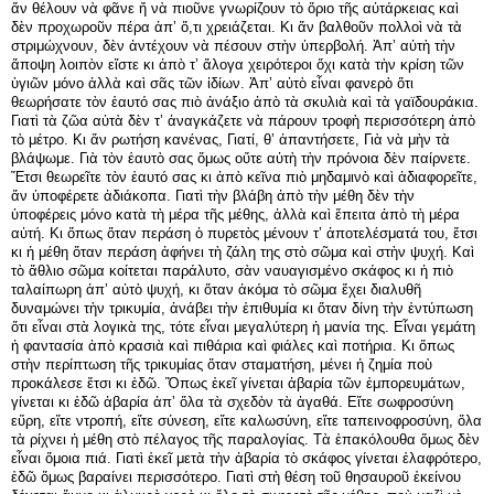
ἄν θέλουν νὰ φᾶνε ἤ νὰ πιοῦνε γνωρίζουν τὸ ὅριο τῆς αὐτάρκειας καὶ
δὲν προχωροῦν πέρα ἀπ’ ὅ,τι χρειάζεται. Κι ἄν βαλθοῦν πολλοὶ νὰ τὰ
στριμώχνουν, δὲν ἀντέχουν νὰ πέσουν στὴν ὑπερβολή. Ἀπ’ αὐτὴ τὴν
ἄποψη λοιπὸν εἴστε κι ἀπὸ τ’ ἄλογα χειρότεροι ὄχι κατὰ τὴν κρίση τῶν
ὑγιῶν μόνο ἀλλὰ καὶ σᾶς τῶν ἰδίων. Ἀπ’ αὐτὸ εἶναι φανερὸ ὅτι
θεωρήσατε τὸν ἑαυτό σας πιὸ ἀνάξιο ἀπὸ τὰ σκυλιὰ καὶ τὰ γαϊδουράκια.
Γιατὶ τὰ ζῶα αὐτὰ δὲν τ’ ἀναγκάζετε νὰ πάρουν τροφὴ περισσότερη ἀπὸ
τὸ μέτρο. Κι ἄν ρωτήση κανένας, Γιατί, θ’ ἀπαντήσετε, Γιὰ νὰ μὴν τὰ
βλάψωμε. Γιὰ τὸν ἑαυτὸ σας ὅμως οὔτε αὐτὴ τὴν πρόνοια δὲν παίρνετε.
Ἔτσι θεωρεῖτε τὸν ἑαυτό σας κι ἀπὸ κεῖνα πιὸ μηδαμινὸ καὶ ἀδιαφορεῖτε,
ἄν ὑποφέρετε ἀδιάκοπα. Γιατὶ τὴν βλάβη ἀπὸ τὴν μέθη δὲν τὴν
ὑποφέρεις μόνο κατὰ τὴ μέρα τῆς μέθης, ἀλλὰ καὶ ἔπειτα ἀπὸ τὴ μέρα
αὐτή. Κι ὅπως ὅταν περάση ὁ πυρετὸς μένουν τ’ ἀποτελέσματά του, ἔτσι
κι ἡ μέθη ὅταν περάση ἀφήνει τὴ ζάλη της στὸ σῶμα καὶ στὴν ψυχή. Καὶ
τὸ ἄθλιο σῶμα κοίτεται παράλυτο, σὰν ναυαγισμένο σκάφος κι ἡ πιὸ
ταλαίπωρη ἀπ’ αὐτὸ ψυχή, κι ὅταν ἀκόμα τὸ σῶμα ἔχει διαλυθῆ
δυναμώνει τὴν τρικυμία, ἀνάβει τὴν ἐπιθυμία κι ὅταν δίνη τὴν ἐντύπωση
ὅτι εἶναι στὰ λογικὰ της, τότε εἶναι μεγαλύτερη ἡ μανία της. Εἶναι γεμάτη
ἡ φαντασία ἀπὸ κρασιὰ καὶ πιθάρια καὶ φιάλες καὶ ποτήρια. Κι ὅπως
στὴν περίπτωση τῆς τρικυμίας ὅταν σταματήση, μένει ἡ ζημία ποὺ
προκάλεσε ἔτσι κι ἐδῶ. Ὅπως ἐκεῖ γίνεται ἀβαρία τῶν ἐμπορευμάτων,
γίνεται κι ἐδῶ ἀβαρία ἀπ’ ὅλα τὰ σχεδὸν τὰ ἀγαθά. Εἴτε σωφροσύνη
εὕρη, εἴτε ντροπή, εἴτε σύνεση, εἴτε καλωσύνη, εἴτε ταπεινοφροσύνη, ὅλα
τὰ ρίχνει ἡ μέθη στὸ πέλαγος τῆς παραλογίας. Τὰ ἐπακόλουθα ὅμως δὲν
εἶναι ὅμοια πιά. Γιατὶ ἐκεῖ μετὰ τὴν ἀβαρία τὸ σκάφος γίνεται ἐλαφρότερο,
ἐδῶ ὅμως βαραίνει περισσότερο. Γιατὶ στὴ θέση τοῦ θησαυροῦ ἐκείνου