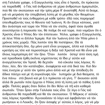
στὴ Γαλιλαία γράφει, ὁ Εὐαγγελιστὴς τοὺς εἶπε ὁ Ἰησοῦς, ὅτι πρόκειται
νὰ παραδοθῆ ὁ Γιὸς τοῦ ἀνθρώπου σὲ χέρια ἀνθρώπων ἁμαρτωλῶν,
ποὺ θὰ τὸν σκοτώσουν καὶ τὴν τρίτη μέρα θ’ ἀναστηθῆ. Αὐτὸ τὸ ἔκαμε,
γιὰ νὰ μετριάση τὴν ὑπερβολικὴ λύπη μὲ τὸ μέγεθος τῶν θαυμάτων.
Προσπαθεῖ νὰ τοὺς ἐνθαρρύνη μὲ κάθε τρόπο· ἐδῶ τοὺς παρηγορεῖ
ὑπενθυμίζοντάς τους τὸ θάνατο τοῦ Ἰωάννη. Κι ἄν ἔλεγε κάποιος, γιατὶ
δὲν ἀνάστησε καὶ τώρα τὸν Ἠλία νὰ τὸν στείλη, ἀφοῦ τόσα ἀγαθὰ
συνεπάγεται ἡ παρουσία του, θὰ ποῦμε ὅτι καὶ τώρα, ποὺ νομιζουν ὅτι ὁ
Χριστὸς εἶναι ὁ Ἠλίας δὲν τὸν ἐπίστευαν. Ἄλλοι, γράφει ὁ Εὐαγγελιστὴς,
σὲ λένε Ἡλία κι ἄλλλοι Ἱερεμία. Καὶ τὸν Ἰωάννη ἀπὸ τὸν Ἠλία μόνο ὁ
χρόνος τοὺς χώριζε. Πῶς λοιπὸν τότε θὰ πιστέψουν; Θὰ τὰ
ἀποκαταστήση ὅλα, ὄχι μόνο γιατὶ εἶναι γνώριμος, ἀλλὰ καὶ ἐπειδὴ θὰ
κρατήση ὡς τότε καὶ περισσότερο ἡ δόξα τοῦ Χριστοῦ καὶ θὰ εἶναι γιὰ
ὅλους λαμπρότερη ἀπ’ τὸν ἥλιο. Ὅταν λοιπὸν ὕστερ’ ἀπὸ τόση τιμὴ
καὶ προσδοκία ἔρθη ἐκεῖνος κηρύττοντας τὰ ἴδια μ’ αὐτὸν καὶ
ἀναγγέλοντας τὸν Ἰησοῦ, θὰ δεχτοῦν πιὸ εὔκολα τοὺς λόγους. Κι
ὅταν, λέει, δὲν τὸν κατάλαβαν, ἀναφέρεται καὶ στὰ δικά του. Καὶ δὲν
τοὺς ἐνισχύει μ’ αὐτὸ τὸν τρόπο μόνο ἀλλὰ καὶ μὲ τὴν ἀπόδειξη ὅτι
ἄδικα πάσχει καὶ μὲ τὴ συγκάλυψη τῶν λυπηρῶν μὲ δυὸ θαύματα, τὸ
ἕνα πάνω στὸ βουνὸ καὶ μὲ ὅ,τι πρόκειται νὰ γίνη. Τ’ ἄκουσαν αὐτὰ
ἀλλὰ δὲ ρωτοῦν πότε ἔρχεται ὁ Ἠλίας ἀπὸ τὴ λύπη γιὰ τὸ πάθος ἤ ἀπὸ
φόβο. Πολλὲς φορὲς ὅταν δοῦνε ὅτι δὲν θέλει νὰ πῆ κάτι καθαρὰ
σιωποῦν. Ὅταν ἦσαν στὴν Γαλιλαία τοὺς εἶπε· Σὲ λίγο ὁ Γιὸς τοῦ
ἀνθρώπου θὰ παραδοθῆ καὶ θὰ τὸν σκοτώσουν. Ὁ Μᾶρκος σ’ αὐτοὺς
τοὺς λόγους προσθέτει· Ἀγνοοοῦσαν τὸ λόγο καὶ ἐφοβοῦνταν νὰ τὸν
ρωτήσουν κι ὁ Λουκᾶς, ὅτι ἦταν ἀσαφὴς γι’ αὐτοὺς ὁ λόγος, γιὰ νὰ μὴν