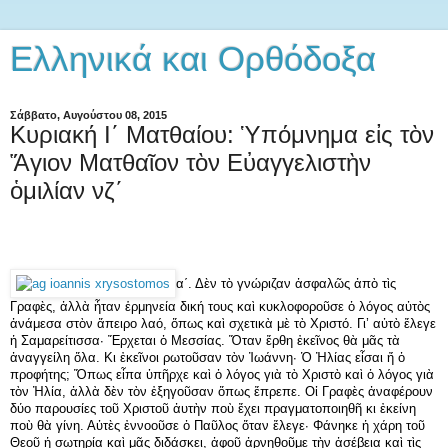
Ελληνικά και Ορθόδοξα
Σάββατο, Αυγούστου 08, 2015
Κυριακή Ι΄ Ματθαίου: Ὑπόμνημα εἰς τὸν
Ἅγιον Ματθαῖον τὸν Εὐαγγελιστὴν
ὁμιλίαν νζ΄
α΄. Δὲν τὸ γνώριζαν ἀσφαλῶς ἀπὸ τὶς
Γραφὲς, ἀλλὰ ἦταν ἑρμηνεία δική τους καὶ κυκλοφοροῦσε ὁ λόγος αὐτὸς
ἀνάμεσα στὸν ἄπειρο λαό, ὅπως καὶ σχετικὰ μὲ τὸ Χριστό. Γι’ αὐτὸ ἔλεγε
ἡ Σαμαρείτισσα· Ἔρχεται ὁ Μεσσίας. Ὅταν ἔρθη ἐκεῖνος θὰ μᾶς τὰ
ἀναγγείλη ὅλα. Κι ἐκεῖνοι ρωτοῦσαν τὸν Ἰωάννη· Ὁ Ἠλίας εἶσαι ἤ ὁ
προφήτης; Ὅπως εἶπα ὑπῆρχε καὶ ὁ λόγος γιὰ τὸ Χριστὸ καὶ ὁ λόγος γιὰ
τὸν Ἠλία, ἀλλὰ δὲν τὸν ἐξηγοῦσαν ὅπως ἔπρεπε. Οἱ Γραφὲς ἀναφέρουν
δύο παρουσίες τοῦ Χριστοῦ ἀυτὴν ποὺ ἔχει πραγματοποιηθῆ κι ἐκείνη
ποὺ θὰ γίνη. Αὐτὲς ἐννοοῦσε ὁ Παῦλος ὅταν ἔλεγε· Φάνηκε ἡ χάρη τοῦ
Θεοῦ ἡ σωτηρία καὶ μᾶς διδάσκει, ἀφοῦ ἀρνηθοῦμε τὴν ἀσέβεια καὶ τὶς