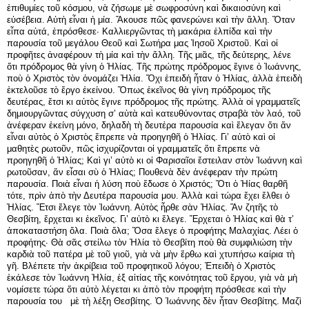
ἐπιθυμίες τοῦ κόσμου, νὰ ζήσωμε μὲ σωφροσύνη καὶ δικαιοσύνη καὶ
εὐσέβεια. Αὐτὴ εἶναι ἡ μία. Ἄκουσε πῶς φανερώνει καὶ τὴν ἄλλη. Ὅταν
εἶπα αὐτά, ἐπρόσθεσε· Καλλιεργῶντας τὴ μακάρια ἐλπίδα καὶ τὴν
παρουσία τοῦ μεγάλου Θεοῦ καὶ Σωτήρα μας Ἰησοῦ Χριστοῦ. Καὶ οἱ
προφῆτες ἀναφέρουν τὴ μία καὶ τὴν ἄλλη. Τῆς μιᾶς, τῆς δεύτερης, λένε
ὅτι πρόδρομος θὰ γίνη ὁ Ἠλίας. Τῆς πρώτης πρόδρομος ἔγινε ὁ Ἰωάννης,
ποὺ ὁ Χριστὸς τὸν ὀνομάζει Ἠλία. Ὄχι ἐπειδὴ ἦταν ὁ Ἠλίας, ἀλλὰ ἐπειδὴ
ἐκτελοῦσε τὸ ἔργο ἐκείνου. Ὅπως ἐκεῖνος θὰ γίνη πρόδρομος τῆς
δευτέρας, ἔτσι κι αὐτὸς ἔγινε πρόδρομος τῆς πρώτης. Ἀλλὰ οἱ γραμματεῖς
δημιουργῶντας σύγχυση σ’ αὐτὰ καὶ κατευθύνοντας στραβὰ τὸν λαό, τοῦ
ἀνέφεραν ἐκείνη μόνο, δηλαδὴ τὴ δευτέρα παρουσία καὶ ἔλεγαν ὅτι ἄν
εἶναι αὐτὸς ὁ Χριστὸς ἔπρεπε νὰ προηγηθῆ ὁ Ἠλίας. Γι’ αὐτὸ καὶ οἱ
μαθητὲς ρωτοῦν, πῶς ἰσχυρίζονται οἱ γραμματεῖς ὅτι ἔπρεπε νὰ
προηγηθῆ ὁ Ἠλίας; Καὶ γι’ αὐτὸ κι οἱ Φαρισαῖοι ἔστειλαν στὸν Ἱωάννη καὶ
ρωτοῦσαν, ἄν εἶσαι σὺ ὁ Ἠλίας; Πουθενὰ δὲν ἀνέφεραν τὴν πρώτη
παρουσία. Ποιὰ εἶναι ἡ λύση ποὺ ἔδωσε ὁ Χριστός; Ὅτι ὁ Ἠίας θαρθῆ
τότε, πρὶν ἀπὸ τὴν Δευτέρα παρουσία μου. Ἀλλὰ καὶ τώρα ἔχει ἔλθει ὁ
Ἠλίας. Ἔτσι ἔλεγε τὸν Ἰωάννη. Αὐτὸς ἦρθε σὰν Ἠλίας. Ἄν ζητῆς τὸ
Θεσβίτη, ἔρχεται κι ἐκεῖνος. Γι’ αὐτὸ κι ἔλεγε. Ἔρχεται ὁ Ἠλίας καὶ θὰ τ’
ἀποκαταστήση ὅλα. Ποιὰ ὅλα; Ὅσα ἔλεγε ὁ προφήτης Μαλαχίας. Λέει ὁ
προφήτης· Θὰ σᾶς στείλω τὸν Ἠλία τὸ Θεσβίτη ποὺ θὰ συμφιλιώση τὴν
καρδιὰ τοῦ πατέρα μὲ τοῦ γιοῦ, γιὰ νὰ μὴν ἔρθω καὶ χτυπήσω καίρια τὴ
γῆ. Βλέπετε τὴν ἀκρίβεια τοῦ προφητικοῦ λόγου; Ἐπειδὴ ὁ Χριστὸς
ἐκάλεσε τὸν Ἰωάννη Ἠλία, ἐξ αἰτίας τῆς κοινότητας τοῦ ἔργου, γιὰ νὰ μὴ
νομίσετε τώρα ὅτι αὐτὸ λέγεται κι ἀπὸ τὸν προφήτη πρόσθεσε καὶ τὴν
παρουσία του μὲ τὴ λέξη Θεσβίτης. Ὁ Ἰωάννης δὲν ἦταν Θεσβίτης. Μαζὶ