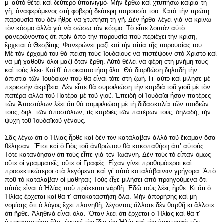
μ’ αὐτὸ θέτει καὶ δεύτερο ὑπαινιγμό· Μὴν ἔρθω καὶ χτυπήσω καίρια τὴ
γῆ, ἀναφερόμενος στὴ φοβερὴ δεύτερη παρουσία του. Κατὰ τὴν πρώτη
παρουσία του δὲν ἦθρε νὰ χτυπήση τὴ γῆ. Δὲν ἦρθα λέγει γιὰ νὰ κρίνω
τὸν κόσμο ἀλλὰ γιὰ νὰ σώσω τὸν κόσμο. Τὸ εἶπε λοιπὸν αὐτὸ
φανερώνοντας ὅτι πρὶν ἀπὸ τὴν παρουσία ποὺ περιέχει τὴν κρίση,
ἔρχεται ὁ Θεσβίτης. Φανερώνει μαζὶ καὶ τὴν αἰτία τῆς παρουσίας του.
Μὲ τὸν ἐρχομό του θὰ πείση τοὺς Ἰουδαίους νὰ πιστέψουν στὸ Χριστὸ καὶ
νὰ μὴ χαθοῦν ὅλοι μαζὶ ὅταν ἔρθη. Αὐτὸ θέλει νὰ φέρη στὴ μνήμη τους
καὶ τοὺς λέει· Καὶ θ’ ἀποκαταστήση ὅλα. Θὰ διορθώση δηλαδὴ τὴν
ἀπιστία τῶν Ἰουδαίων ποὺ θὰ εἶναι τότε στὴ ζωή. Γι’ αὐτὸ καὶ μίλησε μὲ
περισσὴν ἀκρίβεια. Δὲν εἶπε θὰ συμφιλιώση τὴν καρδιὰ τοῦ γιοῦ μὲ τὸν
πατέρα ἀλλὰ τοῦ Πατέρα μὲ τοῦ γιοῦ. Ἐπειδὴ οἱ Ἰουδαῖοι ἦσαν πατέρες
τῶν Ἀποστόλων λέει ὅτι θὰ συμφιλιώση μὲ τὴ διδασκαλία τῶν παιδιῶν
τους, δηλ. τῶν ἀποστόλων, τὶς καρδιὲς τῶν πατέρων τους, δηλαδή, τὴν
ψυχὴ τοῦ Ἰουδαϊκοῦ γένους.
Σᾶς λέγω ὅτι ὁ Ἠλίας ἦρθε καὶ δὲν τὸν κατάλαβαν ἀλλὰ τοῦ ἔκαμαν ὅσα
θέλησαν. Ἔτσι καὶ ὁ Γιὸς τοῦ ἀνθρώπου θὰ κακοπαθήση ἀπ’ αὐτούς.
Τότε κατανόησαν ὅτι τοὺς εἶπε γιὰ τὸν Ἰωάννη. Δὲν τοὺς τὸ εἶπαν ὅμως
οὔτε οἱ γραμματεῖς, οὔτε οἱ Γραφές. Εἶχαν γίνει προθυμότεροι καὶ
προσεκτικώτεροι στὰ λεγόμενα καὶ γι’ αὐτὸ καταλάβαιναν γρήγορα. Ἀπὸ
ποῦ τὸ κατάλαβαν οἱ μαθηταί; Τοὺς εἶχε μιλήσει ἀπὸ προηγούμενα ὅτι
αὐτὸς εἶναι ὁ Ἠλίας ποῦ πρόκειται νἀρθῆ. Ἐδῶ τοὺς λέει, ἦρθε. Κι ὅτι ὁ
Ἠλίας ἔρχεται καὶ θὰ τ’ ἀποκαταστήση ὅλα. Μὴν ἀπορήσης καὶ μὴ
νομίσης ὅτι ὁ λόγος ἔχει πλανηθῆ, λέγοντας ἄλλοτε δὲν θαρθῆ κι ἄλλοτε
ὅτι ἤρθε. Ἀληθινὰ εἶναι ὅλα. Ὅταν λέει ὅτι ἔρχεται ὁ Ἠλίας καὶ θὰ τ’
ἀποκαταστήση ὅλα, ἐννοεῖ τὸν ἴδιο τὸν Ἡλία καὶ τὴν ἐπιστροφὴ τῶν