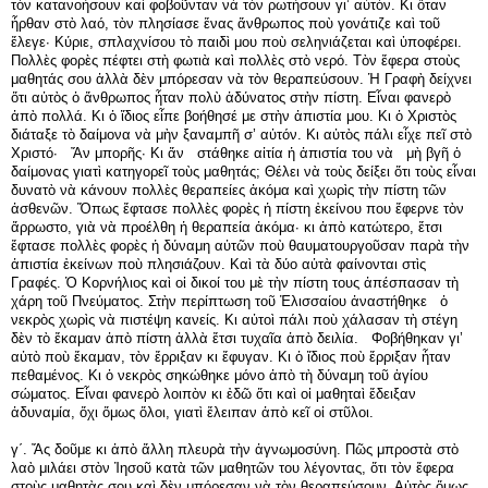
τὸν κατανοήσουν καὶ φοβοῦνταν νὰ τὸν ρωτήσουν γι’ αὐτὸν. Κι ὅταν
ἦρθαν στὸ λαό, τὸν πλησίασε ἕνας ἄνθρωπος ποὺ γονάτιζε καὶ τοῦ
ἔλεγε· Κύριε, σπλαχνίσου τὸ παιδὶ μου ποὺ σεληνιάζεται καὶ ὑποφέρει.
Πολλὲς φορὲς πέφτει στὴ φωτιὰ καὶ πολλὲς στὸ νερό. Τὸν ἔφερα στοὺς
μαθητάς σου ἀλλὰ δὲν μπόρεσαν νὰ τὸν θεραπεύσουν. Ἡ Γραφὴ δείχνει
ὅτι αὐτὸς ὁ ἄνθρωπος ἦταν πολὺ ἀδύνατος στὴν πίστη. Εἶναι φανερὸ
ἀπὸ πολλά. Κι ὁ ἴδιος εἶπε βοήθησέ με στὴν ἀπιστία μου. Κι ὁ Χριστὸς
διάταξε τὸ δαίμονα νὰ μὴν ξαναμπῆ σ’ αὐτόν. Κι αὐτὸς πάλι εἶχε πεῖ στὸ
Χριστό· Ἄν μπορῆς· Κι ἄν στάθηκε αἰτία ἡ ἀπιστία του νὰ μὴ βγῆ ὁ
δαίμονας γιατὶ κατηγορεῖ τοὺς μαθητάς; Θέλει νὰ τοὺς δείξει ὅτι τοὺς εἶναι
δυνατὸ νὰ κάνουν πολλὲς θεραπείες ἀκόμα καὶ χωρὶς τὴν πίστη τῶν
ἀσθενῶν. Ὅπως ἔφτασε πολλὲς φορὲς ἡ πίστη ἐκείνου που ἔφερνε τὸν
ἄρρωστο, γιὰ νὰ προέλθη ἡ θεραπεία ἀκόμα· κι ἀπὸ κατώτερο, ἔτσι
ἔφτασε πολλὲς φορὲς ἡ δύναμη αὐτῶν ποὺ θαυματουργοῦσαν παρὰ τὴν
ἀπιστία ἐκείνων ποὺ πλησιάζουν. Καὶ τὰ δύο αὐτὰ φαίνονται στὶς
Γραφές. Ὁ Κορνήλιος καὶ οἱ δικοί του μὲ τὴν πίστη τους ἀπέσπασαν τὴ
χάρη τοῦ Πνεύματος. Στὴν περίπτωση τοῦ Ἐλισσαίου ἀναστήθηκε ὁ
νεκρὸς χωρὶς νὰ πιστέψη κανείς. Κι αὐτοὶ πάλι ποὺ χάλασαν τὴ στέγη
δὲν τὸ ἔκαμαν ἀπὸ πίστη ἀλλὰ ἔτσι τυχαῖα ἀπὸ δειλία. Φοβήθηκαν γι’
αὐτὸ ποὺ ἔκαμαν, τὸν ἔρριξαν κι ἔφυγαν. Κι ὁ ἴδιος ποὺ ἔρριξαν ἦταν
πεθαμένος. Κι ὁ νεκρὸς σηκώθηκε μόνο ἀπὸ τὴ δύναμη τοῦ ἁγίου
σώματος. Εἶναι φανερὸ λοιπὸν κι ἐδῶ ὅτι καὶ οἱ μαθηταὶ ἔδειξαν
ἀδυναμία, ὄχι ὅμως ὅλοι, γιατὶ ἔλειπαν ἀπὸ κεῖ οἱ στῦλοι.
γ΄. Ἄς δοῦμε κι ἀπὸ ἄλλη πλευρὰ τὴν ἀγνωμοσύνη. Πῶς μπροστὰ στὸ
λαὸ μιλάει στὸν Ἰησοῦ κατὰ τῶν μαθητῶν του λέγοντας, ὅτι τὸν ἔφερα
στοὺς μαθητὰς σου καὶ δὲν μπόρεσαν νὰ τὸν θεραπεύσουν. Αὐτὸς ὅμως