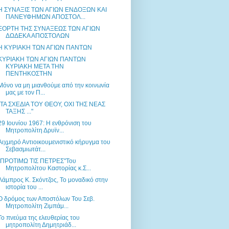
Η ΣΥΝΑΞΙΣ ΤΩΝ ΑΓΙΩΝ ΕΝΔΟΞΩΝ ΚΑΙ
ΠΑΝΕΥΦΗΜΩΝ ΑΠΟΣΤΟΛ...
ΕΟΡΤΗ ΤΗΣ ΣΥΝΑΞΕΩΣ ΤΩΝ ΑΓΙΩΝ
ΔΩΔΕΚΑ ΑΠΟΣΤΟΛΩΝ
Η ΚΥΡΙΑΚΗ ΤΩΝ ΑΓΙΩΝ ΠΑΝΤΩΝ
ΚΥΡΙΑΚΗ ΤΩΝ ΑΓΙΩΝ ΠΑΝΤΩΝ
ΚΥΡΙΑΚΗ ΜΕΤΑ ΤΗΝ
ΠΕΝΤΗΚΟΣΤΗΝ
Μόνο να μη μιανθούμε από την κοινωνία
μας με τον Π...
"ΤΑ ΣΧΕΔΙΑ ΤΟΥ ΘΕΟΥ, ΟΧΙ ΤΗΣ ΝΕΑΣ
ΤΑΞΗΣ ..."
29 Ιουνίου 1967: Η ενθρόνιση του
Μητροπολίτη Δρυϊν...
Αιχμηρό Αντιοικουμενιστικό κήρυγμα του
Σεβασμιωτάτ...
"ΠΡΟΤΙΜΩ ΤΙΣ ΠΕΤΡΕΣ"Του
Μητροπολίτου Καστορίας κ.Σ...
Λάμπρος Κ. Σκόντζος, Το μοναδικό στην
ιστορία του ...
Ο δρόμος των Αποστόλων Του Σεβ.
Μητροπολίτη Ζιμπάμ...
Το πνεύμα της ελευθερίας του
μητροπολίτη Δημητριάδ...