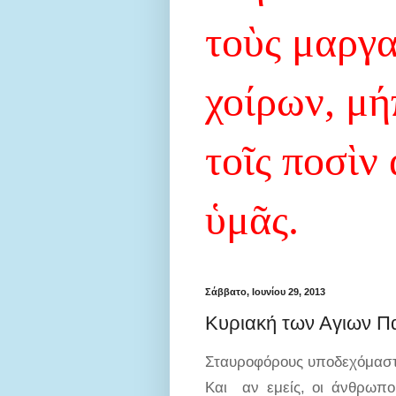
τοὺς μαργ
χοίρων, μή
τοῖς ποσὶν
ὑμᾶς.
Σάββατο, Ιουνίου 29, 2013
Κυριακή των Αγιων 
Σταυροφόρους υποδεχόμαστε
Και αν εμείς, οι άνθρωποι