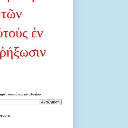
 τῶν
ὐτοὺς ἐν
 ῥήξωσιν
τηση αυτού του ιστολογίου
φορίες