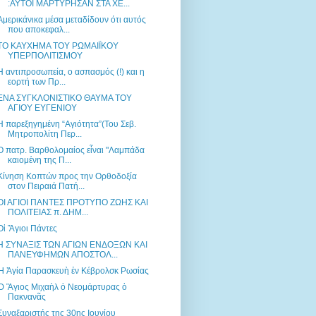
:ΑΥΤΟΙ ΜΑΡΤΥΡΗΣΑΝ ΣΤΑ ΧΕ...
Αμερικάνικα μέσα μεταδίδουν ότι αυτός
που αποκεφαλ...
ΤΟ ΚΑΥΧΗΜΑ ΤΟΥ ΡΩΜΑΙΪΚΟΥ
ΥΠΕΡΠΟΛΙΤΙΣΜΟΥ
Η αντιπροσωπεία, ο ασπασμός (!) και η
εορτή των Πρ...
ΕΝΑ ΣΥΓΚΛΟΝΙΣΤΙΚΟ ΘΑΥΜΑ ΤΟΥ
ΑΓΙΟΥ ΕΥΓΕΝΙΟΥ
Η παρεξηγημένη “Αγιότητα”(Του Σεβ.
Μητροπολίτη Περ...
Ο πατρ. Βαρθολομαίος εἶναι "Λαμπάδα
καιομένη της Π...
Κίνηση Κοπτών προς την Ορθοδοξία
στον Πειραιά Πατή...
ΟΙ ΑΓΙΟΙ ΠΑΝΤΕΣ ΠΡΟΤΥΠΟ ΖΩΗΣ ΚΑΙ
ΠΟΛΙΤΕΙΑΣ π. ΔΗΜ...
Οἱ Ἅγιοι Πάντες
Η ΣΥΝΑΞΙΣ ΤΩΝ ΑΓΙΩΝ ΕΝΔΟΞΩΝ ΚΑΙ
ΠΑΝΕΥΦΗΜΩΝ ΑΠΟΣΤΟΛ...
Ἡ Ἁγία Παρασκευὴ ἐν Κέβρολσκ Ρωσίας
Ὁ Ἅγιος Μιχαὴλ ὁ Νεομάρτυρας ὁ
Πακνανᾶς
Συναξαριστής της 30ης Ιουνίου