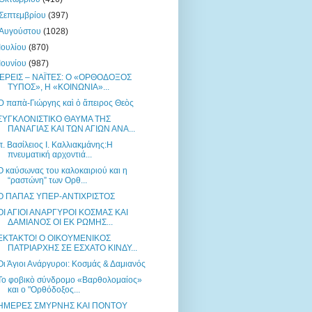
Σεπτεμβρίου
(397)
Αυγούστου
(1028)
Ιουλίου
(870)
Ιουνίου
(987)
ΙΕΡΕΙΣ – ΝΑΪΤΕΣ: Ο «ΟΡΘΟΔΟΞΟΣ
ΤΥΠΟΣ», Η «ΚΟΙΝΩΝΙΑ»...
Ὁ παπὰ-Γιώργης καὶ ὁ ἄπειρος Θεὸς
ΣΥΓΚΛΟΝΙΣΤΙΚΟ ΘΑΥΜΑ ΤΗΣ
ΠΑΝΑΓΙΑΣ ΚΑΙ ΤΩΝ ΑΓΙΩΝ ΑΝΑ...
π. Βασίλειος Ι. Καλλιακμάνης:Η
πνευματική αρχοντιά...
Ο καύσωνας του καλοκαιριού και η
“ραστώνη” των Ορθ...
Ο ΠΑΠΑΣ ΥΠΕΡ-ΑΝΤΙΧΡΙΣΤΟΣ
ΟΙ ΑΓΙΟΙ ΑΝΑΡΓΥΡΟΙ ΚΟΣΜΑΣ ΚΑΙ
ΔΑΜΙΑΝΟΣ ΟΙ ΕΚ ΡΩΜΗΣ...
ΕΚΤΑΚΤΟ! Ο ΟΙΚΟΥΜΕΝΙΚΟΣ
ΠΑΤΡΙΑΡΧΗΣ ΣΕ ΕΣΧΑΤΟ ΚΙΝΔΥ...
Οι Άγιοι Ανάργυροι: Κοσμάς & Δαμιανός
Το φοβικὸ σύνδρομο «Βαρθολομαίος»
και ο "Ορθόδοξος...
ΗΜΕΡΕΣ ΣΜΥΡΝΗΣ ΚΑΙ ΠΟΝΤΟΥ