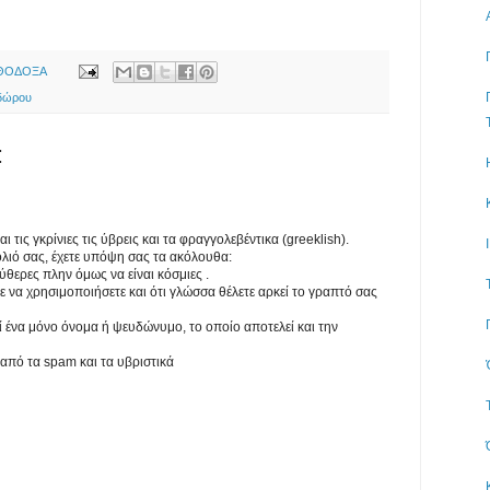
ΡΘΟΔΟΞΑ
δώρου
:
τις γκρίνιες τις ύβρεις και τα φραγγολεβέντικα (greeklish).
λιό σας, έχετε υπόψη σας τα ακόλουθα:
εύθερες πλην όμως να είναι κόσμιες .
ε να χρησιμοποιήσετε και ότι γλώσσα θέλετε αρκεί το γραπτό σας
εί ένα μόνο όνομα ή ψευδώνυμο, το οποίο αποτελεί και την
 από τα spam και τα υβριστικά