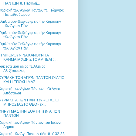
ΠΑΝΤΩΝ π. Περικλή...
Κυριακή των Αγιων Παντων π. Γεώργιος
Παπαθεοδώρου
Ὁμιλία σὺν Θεῷ ἁγίῳ εἰς τὴν Κυριακὴν
τῶν Ἁγίων Πάν...
Ὁμιλία σὺν Θεῷ ἁγίῳ εἰς τὴν Κυριακὴν
τῶν Ἁγίων Πάν...
Ὁμιλία σὺν Θεῷ ἁγίῳ εἰς τὴν Κυριακὴν
τῶν Ἁγίων Πάν...
ΤΙ ΜΠΟΡΟΥΝ ΝΑ ΚΑΝΟΥΝ ΤΑ
ΚΛΗΜΑΤΑ ΧΩΡΙΣ ΤΟ ΑΜΠΕΛΙ ; ...
οὐκ ἔστι μου ἄξιος π. Αλέξιος
Αλεξόπουλος
ΚΥΡΙΑΚΗ ΤΩΝ ΑΓΙΩΝ ΠΑΝΤΩΝ ΟΙ ΑΓΙΟΙ
ΚΑΙ Η ΕΠΟΧΗ ΜΑΣ...
Κυριακή των Αγίων Πάντων – Οι Άγιοι
Απόστολοι
ΚΥΡΙΑΚΗ ΑΓΙΩΝ ΠAΝΤΩΝ «ΟΙ ΑΞΙΟΙ
ΜΠΡΟΣΤΑ ΣΤΟ ΘΕΟ» εκ...
ΚΗΡΥΓΜΑ ΣΤHN ΕΟΡΤΗ ΤΩΝ ΑΓΙΩΝ
ΠΑΝΤΩΝ
Κυριακή των Αγίων Πάντων του Ιωάννη
Δήμου
Κυριακή τῶν Ἁγ. Πάντων (Ματθ. ι΄ 32-33,