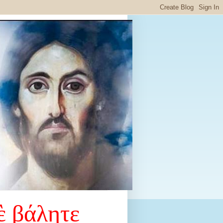
ὲ βάλητε