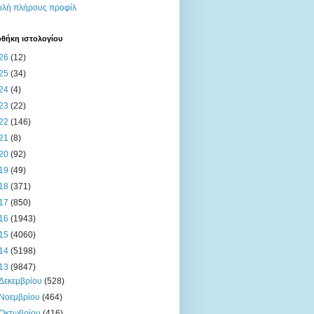
λή πλήρους προφίλ
οθήκη ιστολογίου
26
(12)
25
(34)
24
(4)
23
(22)
22
(146)
21
(8)
20
(92)
19
(49)
18
(371)
17
(850)
16
(1943)
15
(4060)
14
(5198)
13
(9847)
Δεκεμβρίου
(528)
Νοεμβρίου
(464)
Οκτωβρίου
(416)