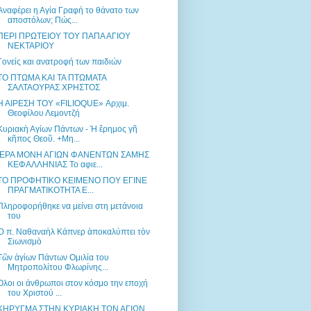
Αναφέρει η Αγία Γραφή το θάνατο των
αποστόλων; Πώς...
ΠΕΡΙ ΠΡΩΤΕΙΟΥ ΤΟΥ ΠΑΠΑ ΑΓΙΟΥ
ΝΕΚΤΑΡΙΟΥ
Γονείς και ανατροφή των παιδιών
ΤΟ ΠΤΩΜΑ ΚΑΙ ΤΑ ΠΤΩΜΑΤΑ
ΣΑΛΤΑΟΥΡΑΣ ΧΡΗΣΤΟΣ
Η ΑΙΡΕΣΗ ΤΟΥ «FILIOQUE» Αρχιμ.
Θεοφίλου Λεμοντζή
Κυριακὴ Αγίων Πάντων - Ἡ ἔρημος γῆ
κῆπος Θεοῦ. +Μη...
ΙΕΡΑ ΜΟΝΗ ΑΓΙΩΝ ΦΑΝΕΝΤΩΝ ΣΑΜΗΣ
ΚΕΦΑΛΛΗΝΙΑΣ Το αφιε...
ΤΟ ΠΡΟΦΗΤΙΚΟ ΚΕΙΜΕΝΟ ΠΟΥ ΕΓΙΝΕ
ΠΡΑΓΜΑΤΙΚΟΤΗΤΑ Ε...
Πληροφορήθηκε να μείνει στη μετάνοια
του
Ὁ π. Ναθαναὴλ Κάπνερ ἀποκαλύπτει τὸν
Σιωνισμὸ
Τῶν ἁγίων Πάντων Ομιλία του
Μητροπολίτου Φλωρίνης...
Όλοι οι άνθρωποι στον κόσμο την εποχή
του Χριστού ...
ΚΗΡΥΓΜΑ ΣΤΗΝ ΚΥΡΙΑΚΗ ΤΩΝ ΑΓΙΩΝ