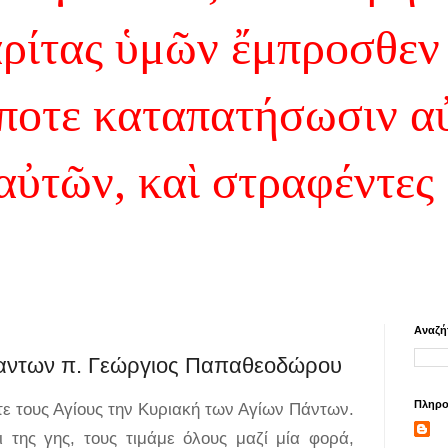
αρίτας ὑμῶν ἔμπροσθεν
ποτε καταπατήσωσιν α
 αὐτῶν, καὶ στραφέντες
Αναζή
Παντων π. Γεώργιος Παπαθεοδώρου
Πληρο
 τους Αγίους την Κυριακή των Αγίων Πάντων.
 της γης, τους τιμάμε όλους μαζί μία φορά,