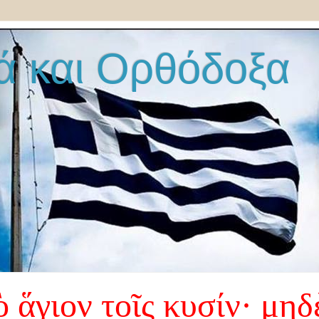
ά και Ορθόδοξα
 ἅγιον τοῖς κυσίν· μηδ