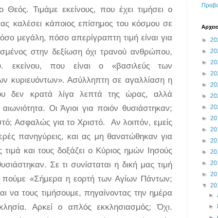
Προβο
ο Θεός. Τιμάμε εκείνους, που έχει τιμήσει ο
ας καλέσει κάποιος επίσημος του κόσμου σε
Αρχει
όσο μεγάλη, πόσο απερίγραπτη τιμή είναι για
►
20
εσμένος στην δεξίωση όχι τρανού ανθρώπου,
►
20
►
20
. εκείνου, που είναι ο «βασιλεύς των
►
20
ων κυριευόντων». Ασύλληπτη σε αγαλλίαση η
►
20
ου δεν κρατά λίγα λεπτά της ώρας, αλλά
►
20
 αιωνιότητα. Οι Άγιοι για ποιόν θυσιάστηκαν;
►
20
►
20
ιστό; Ασφαλώς για το Χριστό. Αν λοιπόν, εμείς
►
20
ιερές πανηγύρεις, και ας μη θανατώθηκαν για
►
20
 τιμά και τους δοξάζει ο Κύριος ημών Ιησούς
►
20
υσιάστηκαν. Σε τι συνίσταται η δική μας τιμή
►
20
►
20
α πούμε «Σήμερα η εορτή των Αγίων Πάντων;
▼
20
ι να τους τιμήσουμε, πηγαίνοντας την ημέρα
►
κλησία. Αρκεί ο απλός εκκλησιασμός; Όχι.
►
►