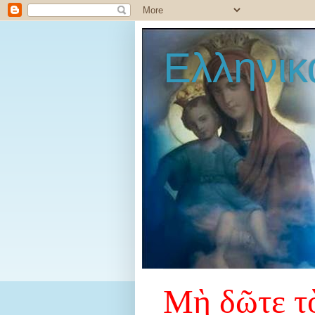
Ελληνικ
Μὴ δῶτε τὸ